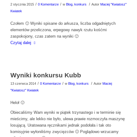
/
/
/
2 stycznia 2015
0 Komentarze
w
Blog
,
konkurs
Autor
Maciej "Kwiatosz"
Kwiatek
Czołem 🙂 Wyniki spisane do arkusza, liczba odgadniętych
elementów przeliczona, erpegowy nawyk rzutu kośćmi
zaspokojony, czas zatem na wyniki 🙂
Czytaj dalej
Wyniki konkursu Kubb
/
/
/
13 czerwca 2014
0 Komentarze
w
Blog
,
konkurs
Autor
Maciej
"Kwiatosz" Kwiatek
Heloł 🙂
Obiecaliśmy Wam wyniki w piątek trzynastego i w terminie się
mieścimy, ale lekko nie było, ulewa prawie rozmoczyła maszynę
losującą. Uratowana ręcznikami jednak podołała i tak oto
komisyjnie wyłoniliśmy zwycięzców 🙂 Poglądowo wrzucamy