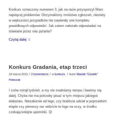
Konkurs oznaczony numerem 3, jak na razie przysporzył Wam
najwięcej problemów. Otrzymaliśmy mnóstwo zgłoszeń, niestety
w większości przypadków nie zawierały one kompletu
prawidłowych odpowiedzi. Jak zatem należało odpowiadać na
stawiane przez nas pytania?
Czytaj dalej
Konkurs Gradania, etap trzeci
/
/
/
18 marca 2015
2 komentarze
w
konkurs
Autor
Maciek "Ciuniek"
Poleszak
I znów minął tydzień, a my nie zwalniamy tempa i bawimy się
dalej. Chyba nie ma potrzeby pisać w tym miejscu jakiegoś
elaboratu. Niezależnie od tego, czy braliście udział w poprzednim
etapie czy pierwszy raz widzicie to logo na oczy, w środku
czekają kolejne upominki. 😉