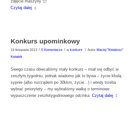
zdjęcie maszyny 🙂
Czytaj dalej
Konkurs upominkowy
/
/
/
19 listopada 2013
0 Komentarze
w
konkurs
Autor
Maciej "Kwiatosz"
Kwiatek
Swego czasu obiecaliśmy mały konkurs – miał się odbyć w
zeszłym tygodniu, jednak wiadomo jak to bywa – życie kłodą
sypnie (albo rozrządem po 30kkm, życie…) i wtedy trzeba
wybrać prriorytety – my wybraliśmy walkę o terminowe
wypuszczenie zeszłotygodniowego odcinka.
Czytaj dalej