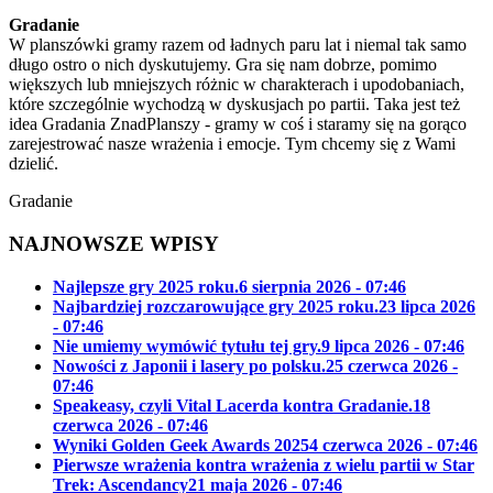
Gradanie
W planszówki gramy razem od ładnych paru lat i niemal tak samo
długo ostro o nich dyskutujemy. Gra się nam dobrze, pomimo
większych lub mniejszych różnic w charakterach i upodobaniach,
które szczególnie wychodzą w dyskusjach po partii. Taka jest też
idea Gradania ZnadPlanszy - gramy w coś i staramy się na gorąco
zarejestrować nasze wrażenia i emocje. Tym chcemy się z Wami
dzielić.
Gradanie
NAJNOWSZE WPISY
Najlepsze gry 2025 roku.
6 sierpnia 2026 - 07:46
Najbardziej rozczarowujące gry 2025 roku.
23 lipca 2026
- 07:46
Nie umiemy wymówić tytułu tej gry.
9 lipca 2026 - 07:46
Nowości z Japonii i lasery po polsku.
25 czerwca 2026 -
07:46
Speakeasy, czyli Vital Lacerda kontra Gradanie.
18
czerwca 2026 - 07:46
Wyniki Golden Geek Awards 2025
4 czerwca 2026 - 07:46
Pierwsze wrażenia kontra wrażenia z wielu partii w Star
Trek: Ascendancy
21 maja 2026 - 07:46