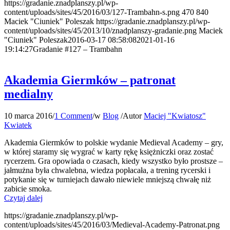
https://gradanie.znadplanszy.pl/wp-
content/uploads/sites/45/2016/03/127-Trambahn-s.png
470
840
Maciek "Ciuniek" Poleszak
https://gradanie.znadplanszy.pl/wp-
content/uploads/sites/45/2013/10/znadplanszy-gradanie.png
Maciek
"Ciuniek" Poleszak
2016-03-17 08:58:08
2021-01-16
19:14:27
Gradanie #127 – Trambahn
Akademia Giermków – patronat
medialny
10 marca 2016
/
1 Comment
/
w
Blog
/
Autor
Maciej "Kwiatosz"
Kwiatek
Akademia Giermków to polskie wydanie Medieval Academy – gry,
w której staramy się wygrać w karty rękę księżniczki oraz zostać
rycerzem. Gra opowiada o czasach, kiedy wszystko było prostsze –
jałmużna była chwalebna, wiedza popłacała, a trening rycerski i
potykanie się w turniejach dawało niewiele mniejszą chwałę niż
zabicie smoka.
Czytaj dalej
https://gradanie.znadplanszy.pl/wp-
content/uploads/sites/45/2016/03/Medieval-Academy-Patronat.png