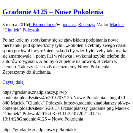
Gradanie #125 – Nowe Pokolenia
3 marca 2016
/
0 Komentarze
/
w
podcast
,
Recenzja
/
Autor
Maciek
"Ciuniek" Poleszak
Po raz kolejny spotykamy się ze zjawiskiem podpinania nowej
mechaniki pod sprawdzony tytuł. „Pokolenia zebrały swego czasu
sporo pochwał i wyróżnień, szkoda by więc było, żeby taka marka
się zmarnowała”, pomyślał wydawca i wykonał szybki telefon do
autorów oryginału. Albo było zupełnie na odwrót, strzelam w
ciemno. Tak czy siak: dziś recenzujemy Nowe Pokolenia.
Zapraszamy do słuchania.
Czytaj dalej
https://gradanie.znadplanszy.pl/wp-
content/uploads/sites/45/2016/03/125-Nowe-Pokolenia-s.png
470
840
Maciek "Ciuniek" Poleszak
https://gradanie.znadplanszy.pl/wp-
content/uploads/sites/45/2013/10/znadplanszy-gradanie.png
Maciek
"Ciuniek" Poleszak
2016-03-03 11:22:07
2021-01-16
19:14:28
Gradanie #125 – Nowe Pokolenia
https://gradanie.znadplanszy.pl/kontakt/