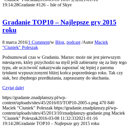
19:14:28
Gradanie #126 – Isle of Skye
Gradanie TOP10 – Najlepsze gry 2015
roku
8 marca 2016
/
1 Comment
/
w
Blog
,
podcast
/
Autor
Maciek
"Ciuniek" Poleszak
Podsumowań czas w Gradaniu. Marzec może nie jest pierwszym
miesiącem, który przychodzi na myśl jeśli zabieramy się za listy tego
typu, ale uczciwość nakazywała zapoznać się lepiej z paroma
tytułami wypuszczonymi bliżej końca poprzedniego roku. Tak czy
siak, bez zbędnego przedłużania, zapraszamy do słuchania.
Czytaj dalej
https://gradanie.znadplanszy.pl/wp-
content/uploads/sites/45/2016/03/TOP10-2005-s.png
470
840
Maciek "Ciuniek" Poleszak
https://gradanie.znadplanszy.pl/wp-
content/uploads/sites/45/2013/10/znadplanszy-gradanie.png
Maciek
"Ciuniek" Poleszak
2016-03-08 11:32:33
2021-01-16
19:14:28
Gradanie TOP10 – Najlepsze gry 2015 roku