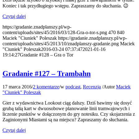
Koniec i tak przydługiego wstępu. Zapraszamy do słuchania. 😉
Czytaj dalej
https://gradanie.znadplanszy.pl/wp-
content/uploads/sites/45/2016/03/128-Gra-o-tor-s.png
470
840
Maciek "Ciuniek" Poleszak
https://gradanie.znadplanszy.pl/wp-
content/uploads/sites/45/2013/10/znadplanszy-gradanie.png
Maciek
"Ciuniek" Poleszak
2016-03-24 07:37:47
2021-01-16
19:14:27
Gradanie #128 – Gra o Tor
Gradanie #127 – Trambahn
17 marca 2016
/
2 komentarze
/
w
podcast
,
Recenzja
/
Autor
Maciek
"Ciuniek" Poleszak
Gier z wydawnictwa Lookout ciąg dalszy. Dziś bawimy się dosyć
grubą talią kart w dwuosobowe planowanie linii tramwajowych i
liczenie punktów w dołączonym do gry notesiku. Czy skojarzenia z
Zaginionymi Miastami są na miejscu? Zapraszamy do słuchania.
Czytaj dalej