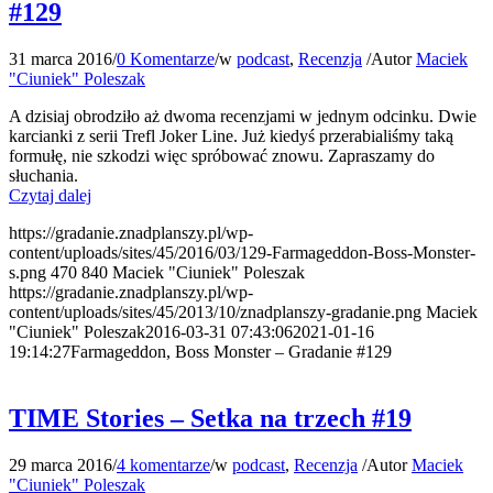
#129
31 marca 2016
/
0 Komentarze
/
w
podcast
,
Recenzja
/
Autor
Maciek
"Ciuniek" Poleszak
A dzisiaj obrodziło aż dwoma recenzjami w jednym odcinku. Dwie
karcianki z serii Trefl Joker Line. Już kiedyś przerabialiśmy taką
formułę, nie szkodzi więc spróbować znowu. Zapraszamy do
słuchania.
Czytaj dalej
https://gradanie.znadplanszy.pl/wp-
content/uploads/sites/45/2016/03/129-Farmageddon-Boss-Monster-
s.png
470
840
Maciek "Ciuniek" Poleszak
https://gradanie.znadplanszy.pl/wp-
content/uploads/sites/45/2013/10/znadplanszy-gradanie.png
Maciek
"Ciuniek" Poleszak
2016-03-31 07:43:06
2021-01-16
19:14:27
Farmageddon, Boss Monster – Gradanie #129
TIME Stories – Setka na trzech #19
29 marca 2016
/
4 komentarze
/
w
podcast
,
Recenzja
/
Autor
Maciek
"Ciuniek" Poleszak