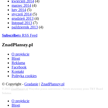
kwiecień 2014
(4)
marzec 2014
(4)
luty 2014
(5)
styczeń 2014
(5)
grudzień 2013
(4)
listopad 2013
(7)
październik 2013
(4)
Subscribe
to RSS Feed
ZnadPlanszy.pl
O projekcie
Blogi
Reklama
Facebook
Kontakt
Polityka cookies
© Copyright -
Gradanie
|
ZnadPlanszy.pl
© 2013
ZnadPlanszy.pl
Wszystkie prawa zastrzeżone | Serwis stworzony przez T&Y Board
Solution
O projekcie
Blogi