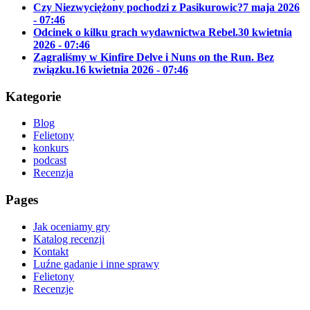
Czy Niezwyciężony pochodzi z Pasikurowic?
7 maja 2026
- 07:46
Odcinek o kilku grach wydawnictwa Rebel.
30 kwietnia
2026 - 07:46
Zagraliśmy w Kinfire Delve i Nuns on the Run. Bez
związku.
16 kwietnia 2026 - 07:46
Kategorie
Blog
Felietony
konkurs
podcast
Recenzja
Pages
Jak oceniamy gry
Katalog recenzji
Kontakt
Luźne gadanie i inne sprawy
Felietony
Recenzje