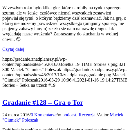
W zeszłym roku było kilka gier, które narobiły na rynku sporego
szumu, ale w ścisłej czołówce niemal wszystkich zestawień
pojawiał się tytuł, o którym będziemy dziś rozmawiać. Jak na grę, o
której nie możemy powiedzieć wszystkiego (omijamy spoilery, nie
psujemy zabawy innym) zeszło się nam naprawdę długo. Jak
wyglądają nasze wrażenia? Zapraszamy do słuchania w wolnej
chwili. 😉
Czytaj dalej
https://gradanie.znadplanszy.pl/wp-
content/uploads/sites/45/2016/03/Setka-19-TIME-Stories-s.png
321
800
Maciek "Ciuniek" Poleszak
https://gradanie.znadplanszy.pl/wp-
content/uploads/sites/45/2013/10/znadplanszy-gradanie.png
Maciek
"Ciuniek" Poleszak
2016-03-29 10:06:41
2021-01-16 19:14:27
TIME
Stories – Setka na trzech #19
Gradanie #128 – Gra o Tor
24 marca 2016
/
0 Komentarze
/
w
podcast
,
Recenzja
/
Autor
Maciek
"Ciuniek" Poleszak
Dziś będzie szybko o szybkiej i małej grze z nawiązaniem w tytule.