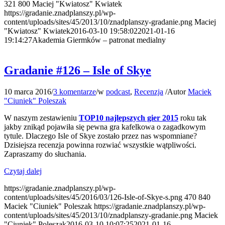
321
800
Maciej "Kwiatosz" Kwiatek
https://gradanie.znadplanszy.pl/wp-
content/uploads/sites/45/2013/10/znadplanszy-gradanie.png
Maciej
"Kwiatosz" Kwiatek
2016-03-10 19:58:02
2021-01-16
19:14:27
Akademia Giermków – patronat medialny
Gradanie #126 – Isle of Skye
10 marca 2016
/
3 komentarze
/
w
podcast
,
Recenzja
/
Autor
Maciek
"Ciuniek" Poleszak
W naszym zestawieniu
TOP10 najlepszych gier 2015
roku tak
jakby znikąd pojawiła się pewna gra kafelkowa o zagadkowym
tytule. Dlaczego Isle of Skye zostało przez nas wspomniane?
Dzisiejsza recenzja powinna rozwiać wszystkie wątpliwości.
Zapraszamy do słuchania.
Czytaj dalej
https://gradanie.znadplanszy.pl/wp-
content/uploads/sites/45/2016/03/126-Isle-of-Skye-s.png
470
840
Maciek "Ciuniek" Poleszak
https://gradanie.znadplanszy.pl/wp-
content/uploads/sites/45/2013/10/znadplanszy-gradanie.png
Maciek
"Ciuniek" Poleszak
2016-03-10 10:07:25
2021-01-16