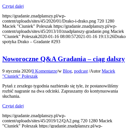
Czytaj dalej
https://gradanie.znadplanszy.pl/wp-
content/uploads/sites/45/2020/01/Drako-i-drako.png
720
1280
Maciek "Ciuniek" Poleszak
https://gradanie.znadplanszy.pl/wp-
content/uploads/sites/45/2013/10/znadplanszy-gradanie.png
Maciek
"Ciuniek" Poleszak
2020-01-16 08:00:57
2021-01-16 19:13:26
Drako
spotyka Drako – Gradanie #293
Noworoczne Q&A Gradania – ciąg dalszy
9 stycznia 2020
/
0 Komentarze
/
w
Blog
,
podcast
/
Autor
Maciek
"Ciuniek" Poleszak
Pytań z zeszłego tygodnia nazbierało się tyle, że postanowiliśmy
rozbić nagranie na dwa odcinki. Zapraszamy do kontynuowania
słuchania.
Czytaj dalej
https://gradanie.znadplanszy.pl/wp-
content/uploads/sites/45/2019/12/QA2.png
720
1280
Maciek
"Ciuniek" Poleszak
https://gradanie.znadplanszy.pl/wp-