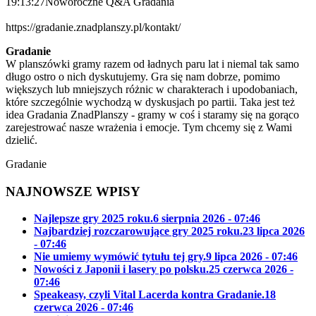
19:13:27
Noworoczne Q&A Gradania
https://gradanie.znadplanszy.pl/kontakt/
Gradanie
W planszówki gramy razem od ładnych paru lat i niemal tak samo
długo ostro o nich dyskutujemy. Gra się nam dobrze, pomimo
większych lub mniejszych różnic w charakterach i upodobaniach,
które szczególnie wychodzą w dyskusjach po partii. Taka jest też
idea Gradania ZnadPlanszy - gramy w coś i staramy się na gorąco
zarejestrować nasze wrażenia i emocje. Tym chcemy się z Wami
dzielić.
Gradanie
NAJNOWSZE WPISY
Najlepsze gry 2025 roku.
6 sierpnia 2026 - 07:46
Najbardziej rozczarowujące gry 2025 roku.
23 lipca 2026
- 07:46
Nie umiemy wymówić tytułu tej gry.
9 lipca 2026 - 07:46
Nowości z Japonii i lasery po polsku.
25 czerwca 2026 -
07:46
Speakeasy, czyli Vital Lacerda kontra Gradanie.
18
czerwca 2026 - 07:46