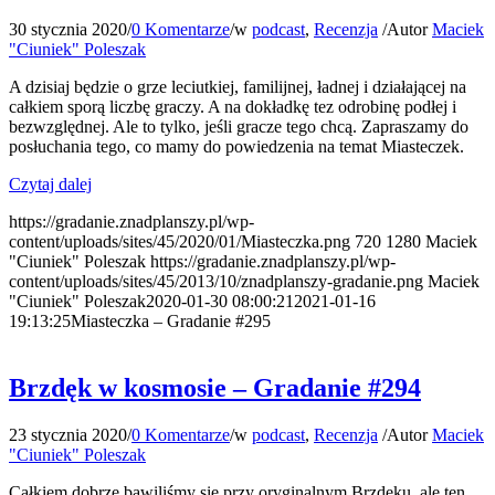
30 stycznia 2020
/
0 Komentarze
/
w
podcast
,
Recenzja
/
Autor
Maciek
"Ciuniek" Poleszak
A dzisiaj będzie o grze leciutkiej, familijnej, ładnej i działającej na
całkiem sporą liczbę graczy. A na dokładkę tez odrobinę podłej i
bezwzględnej. Ale to tylko, jeśli gracze tego chcą. Zapraszamy do
posłuchania tego, co mamy do powiedzenia na temat Miasteczek.
Czytaj dalej
https://gradanie.znadplanszy.pl/wp-
content/uploads/sites/45/2020/01/Miasteczka.png
720
1280
Maciek
"Ciuniek" Poleszak
https://gradanie.znadplanszy.pl/wp-
content/uploads/sites/45/2013/10/znadplanszy-gradanie.png
Maciek
"Ciuniek" Poleszak
2020-01-30 08:00:21
2021-01-16
19:13:25
Miasteczka – Gradanie #295
Brzdęk w kosmosie – Gradanie #294
23 stycznia 2020
/
0 Komentarze
/
w
podcast
,
Recenzja
/
Autor
Maciek
"Ciuniek" Poleszak
Całkiem dobrze bawiliśmy się przy oryginalnym Brzdęku, ale ten