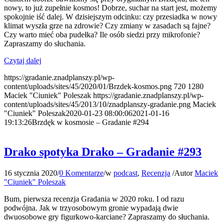
nowy, to już zupełnie kosmos! Dobrze, suchar na start jest, możemy
spokojnie iść dalej. W dzisiejszym odcinku: czy przesiadka w nowy
klimat wyszła grze na zdrowie? Czy zmiany w zasadach są fajne?
Czy warto mieć oba pudełka? Ile osób siedzi przy mikrofonie?
Zapraszamy do słuchania.
Czytaj dalej
https://gradanie.znadplanszy.pl/wp-
content/uploads/sites/45/2020/01/Brzdek-kosmos.png
720
1280
Maciek "Ciuniek" Poleszak
https://gradanie.znadplanszy.pl/wp-
content/uploads/sites/45/2013/10/znadplanszy-gradanie.png
Maciek
"Ciuniek" Poleszak
2020-01-23 08:00:06
2021-01-16
19:13:26
Brzdęk w kosmosie – Gradanie #294
Drako spotyka Drako – Gradanie #293
16 stycznia 2020
/
0 Komentarze
/
w
podcast
,
Recenzja
/
Autor
Maciek
"Ciuniek" Poleszak
Bum, pierwsza recenzja Gradania w 2020 roku. I od razu
podwójna. Jak w trzyosobowym gronie wypadają dwie
dwuosobowe gry figurkowo-karciane? Zapraszamy do słuchania.