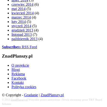
lipiec 2014
(5)
czerwiec 2014
(6)
maj 2014
(5)
kwiecień 2014
(4)
marzec 2014
(4)
luty 2014
(5)
styczeń 2014
(5)
grudzień 2013
(4)
listopad 2013
(7)
październik 2013
(4)
Subscribe
to RSS Feed
ZnadPlanszy.pl
O projekcie
Blogi
Reklama
Facebook
Kontakt
Polityka cookies
© Copyright -
Gradanie
|
ZnadPlanszy.pl
© 2013
ZnadPlanszy.pl
Wszystkie prawa zastrzeżone | Serwis stworzony przez T&Y Board
Solution