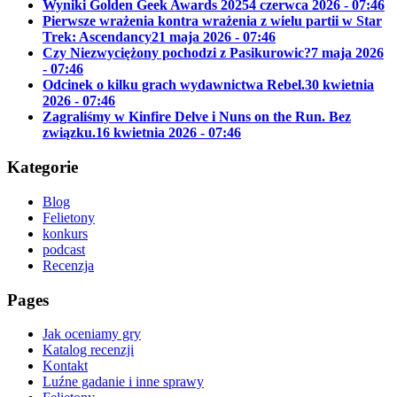
Wyniki Golden Geek Awards 2025
4 czerwca 2026 - 07:46
Pierwsze wrażenia kontra wrażenia z wielu partii w Star
Trek: Ascendancy
21 maja 2026 - 07:46
Czy Niezwyciężony pochodzi z Pasikurowic?
7 maja 2026
- 07:46
Odcinek o kilku grach wydawnictwa Rebel.
30 kwietnia
2026 - 07:46
Zagraliśmy w Kinfire Delve i Nuns on the Run. Bez
związku.
16 kwietnia 2026 - 07:46
Kategorie
Blog
Felietony
konkurs
podcast
Recenzja
Pages
Jak oceniamy gry
Katalog recenzji
Kontakt
Luźne gadanie i inne sprawy