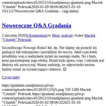
content/uploads/sites/45/2013/10/znadplanszy-gradanie.png
Maciek
"Ciuniek" Poleszak
2020-01-09 08:00:46
2021-01-16
19:13:27
Noworoczne Q&A Gradania – ciąg dalszy
Noworoczne Q&A Gradania
2 stycznia 2020
/
0 Komentarze
/
w
Blog
,
podcast
/
Autor
Maciek
"Ciuniek" Poleszak
Szczęśliwego Nowego Roku! Itd. itp. Nie dajmy się ponieść tej
pędzącej fali entuzjazmu i przejdźmy do rzeczy. Jakiś czas temu
prosiliśmy was o nadsyłanie pytań na naszego maila. No i bum,
teraz prezentujemy tego efekty. Pytań było sporo, więc i odcinek jest
dłuższy niż zazwyczaj. Mamy nadzieję, że odpowiedzi można
będzie uznać za wystarczająco ciekawe. 😉
Czytaj dalej
https://gradanie.znadplanszy.pl/wp-
content/uploads/sites/45/2019/12/QA.png
720
1280
Maciek
"Ciuniek" Poleszak
https://gradanie.znadplanszy.pl/wp-
content/uploads/sites/45/2013/10/znadplanszy-gradanie.png
Maciek
"Ciuniek" Poleszak
2020-01-02 08:00:32
2021-01-16