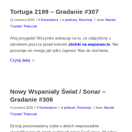
Tortuga 2199 – Gradanie #307
/
/
/
11 czerwca 2020
0 Komentarze
w
podcast
,
Recenzja
Autor
Maciek
"Ciuniek" Poleszak
Ahoj przygodo! Wszystko wskazuje na to, że zdążyliśmy z
odcinkiem jeszcze przed końcem
zbiórki na wspieram.to
. Nie
pozostaje nic innego jak tylko zaprosić Was do słuchania.
Czytaj dalej
Nowy Wspaniały Świat / Sonar –
Gradanie #306
/
/
/
4 czerwca 2020
0 Komentarze
w
podcast
,
Recenzja
Autor
Maciek
"Ciuniek" Poleszak
Dzisiaj porozmawiamy sobie o dwóch nieprzesadnie