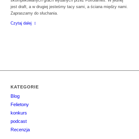
skomplikowanych grach wydanych przez FoxGames. W jednej
jest draft, a w drugiej jesteśmy tacy sami, a ściana między nami.
Zapraszamy do słuchania.
Czytaj dalej
KATEGORIE
Blog
Felietony
konkurs
podcast
Recenzja