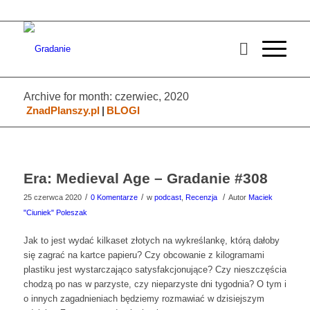
Archive for month: czerwiec, 2020
ZnadPlanszy.pl
|
BLOGI
Era: Medieval Age – Gradanie #308
/
/
/
25 czerwca 2020
0 Komentarze
w
podcast
,
Recenzja
Autor
Maciek
"Ciuniek" Poleszak
Jak to jest wydać kilkaset złotych na wykreślankę, którą dałoby
się zagrać na kartce papieru? Czy obcowanie z kilogramami
plastiku jest wystarczająco satysfakcjonujące? Czy nieszczęścia
chodzą po nas w parzyste, czy nieparzyste dni tygodnia? O tym i
o innych zagadnieniach będziemy rozmawiać w dzisiejszym