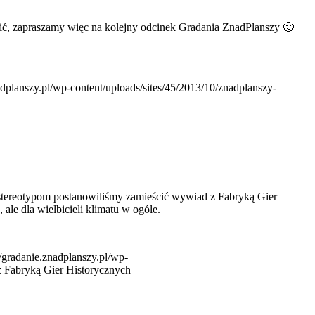
ścić, zapraszamy więc na kolejny odcinek Gradania ZnadPlanszy 🙂
nadplanszy.pl/wp-content/uploads/sites/45/2013/10/znadplanszy-
 stereotypom postanowiliśmy zamieścić wywiad z Fabryką Gier
ale dla wielbicieli klimatu w ogóle.
//gradanie.znadplanszy.pl/wp-
 Fabryką Gier Historycznych