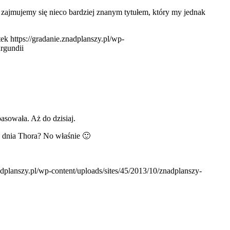
zajmujemy się nieco bardziej znanym tytułem, który my jednak
tek
https://gradanie.znadplanszy.pl/wp-
rgundii
asowała. Aż do dzisiaj.
d dnia Thora? No właśnie 🙂
nadplanszy.pl/wp-content/uploads/sites/45/2013/10/znadplanszy-