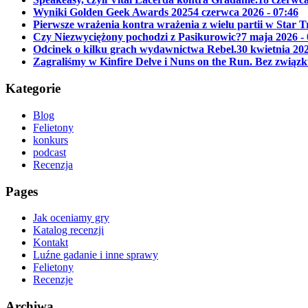
Wyniki Golden Geek Awards 2025
4 czerwca 2026 - 07:46
Pierwsze wrażenia kontra wrażenia z wielu partii w Star 
Czy Niezwyciężony pochodzi z Pasikurowic?
7 maja 2026 -
Odcinek o kilku grach wydawnictwa Rebel.
30 kwietnia 202
Zagraliśmy w Kinfire Delve i Nuns on the Run. Bez związk
Kategorie
Blog
Felietony
konkurs
podcast
Recenzja
Pages
Jak oceniamy gry
Katalog recenzji
Kontakt
Luźne gadanie i inne sprawy
Felietony
Recenzje
Archiwa