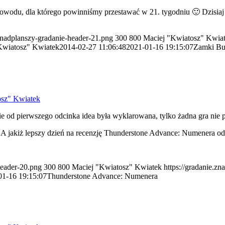
powodu, dla którego powinniśmy przestawać w 21. tygodniu 🙂 Dzisiaj 
/znadplanszy-gradanie-header-21.png
300
800
Maciej "Kwiatosz" Kwia
Kwiatosz" Kwiatek
2014-02-27 11:06:48
2021-01-16 19:15:07
Zamki Bu
osz" Kwiatek
e od pierwszego odcinka idea była wyklarowana, tylko żadna gra nie p
. A jakiż lepszy dzień na recenzję Thunderstone Advance: Numenera o
header-20.png
300
800
Maciej "Kwiatosz" Kwiatek
https://gradanie.z
01-16 19:15:07
Thunderstone Advance: Numenera