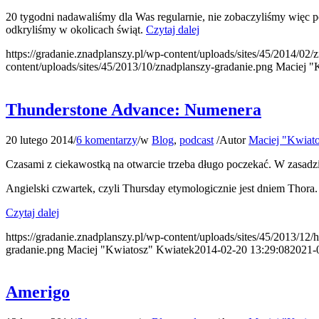
20 tygodni nadawaliśmy dla Was regularnie, nie zobaczyliśmy więc 
odkryliśmy w okolicach świąt.
Czytaj dalej
https://gradanie.znadplanszy.pl/wp-content/uploads/sites/45/2014/02
content/uploads/sites/45/2013/10/znadplanszy-gradanie.png
Maciej "
Thunderstone Advance: Numenera
20 lutego 2014
/
6 komentarzy
/
w
Blog
,
podcast
/
Autor
Maciej "Kwiat
Czasami z ciekawostką na otwarcie trzeba długo poczekać. W zasadzi
Angielski czwartek, czyli Thursday etymologicznie jest dniem Thora
Czytaj dalej
https://gradanie.znadplanszy.pl/wp-content/uploads/sites/45/2013/12/
gradanie.png
Maciej "Kwiatosz" Kwiatek
2014-02-20 13:29:08
2021-
Amerigo