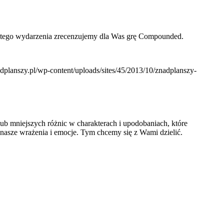
ia tego wydarzenia zrecenzujemy dla Was grę Compounded.
nadplanszy.pl/wp-content/uploads/sites/45/2013/10/znadplanszy-
ub mniejszych różnic w charakterach i upodobaniach, które
 nasze wrażenia i emocje. Tym chcemy się z Wami dzielić.