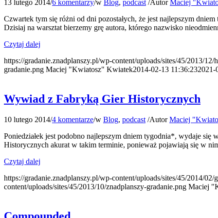
13 lutego 2014
/
6 komentarzy
/
w
Blog
,
podcast
/
Autor
Maciej "Kwiat
Czwartek tym się różni od dni pozostałych, że jest najlepszym dniem
Dzisiaj na warsztat bierzemy grę autora, którego nazwisko nieodm
Czytaj dalej
https://gradanie.znadplanszy.pl/wp-content/uploads/sites/45/2013/12/
gradanie.png
Maciej "Kwiatosz" Kwiatek
2014-02-13 11:36:23
2021-
Wywiad z Fabryką Gier Historycznych
10 lutego 2014
/
4 komentarze
/
w
Blog
,
podcast
/
Autor
Maciej "Kwiat
Poniedziałek jest podobno najlepszym dniem tygodnia*, wydaje się 
Historycznych akurat w takim terminie, ponieważ pojawiają się w nim 
Czytaj dalej
https://gradanie.znadplanszy.pl/wp-content/uploads/sites/45/2014/02/
content/uploads/sites/45/2013/10/znadplanszy-gradanie.png
Maciej "
Compounded