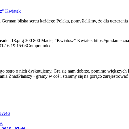
sz" Kwiatek
a German bliska sercu każdego Polaka, pomyśleliśmy, że dla uczczen
header-18.png
300
800
Maciej "Kwiatosz" Kwiatek
https://gradanie.z
01-16 19:15:08
Compounded
go ostro o nich dyskutujemy. Gra się nam dobrze, pomimo większych l
dania ZnadPlanszy - gramy w coś i staramy się na gorąco zarejestrować
 07:46
46
 2026 - 07:46