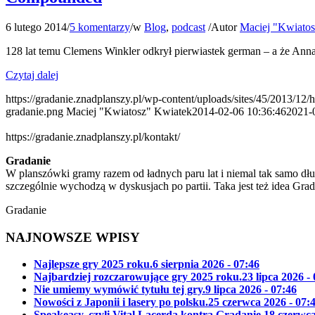
6 lutego 2014
/
5 komentarzy
/
w
Blog
,
podcast
/
Autor
Maciej "Kwiato
128 lat temu Clemens Winkler odkrył pierwiastek german – a że Ann
Czytaj dalej
https://gradanie.znadplanszy.pl/wp-content/uploads/sites/45/2013/12/
gradanie.png
Maciej "Kwiatosz" Kwiatek
2014-02-06 10:36:46
2021-
https://gradanie.znadplanszy.pl/kontakt/
Gradanie
W planszówki gramy razem od ładnych paru lat i niemal tak samo dłu
szczególnie wychodzą w dyskusjach po partii. Taka jest też idea Gra
Gradanie
NAJNOWSZE WPISY
Najlepsze gry 2025 roku.
6 sierpnia 2026 - 07:46
Najbardziej rozczarowujące gry 2025 roku.
23 lipca 2026 -
Nie umiemy wymówić tytułu tej gry.
9 lipca 2026 - 07:46
Nowości z Japonii i lasery po polsku.
25 czerwca 2026 - 07:
Speakeasy, czyli Vital Lacerda kontra Gradanie.
18 czerwca