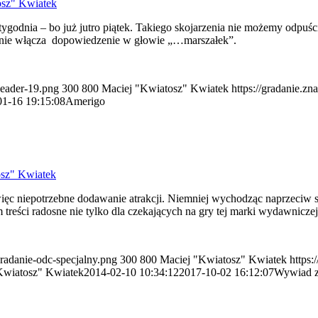
osz" Kwiatek
 tygodnia – bo już jutro piątek. Takiego skojarzenia nie możemy odpu
iennie włącza dopowiedzenie w głowie „…marszałek”.
header-19.png
300
800
Maciej "Kwiatosz" Kwiatek
https://gradanie.z
01-16 19:15:08
Amerigo
osz" Kwiatek
więc niepotrzebne dodawanie atrakcji. Niemniej wychodząc naprzeciw
treści radosne nie tylko dla czekających na gry tej marki wydawniczej, 
gradanie-odc-specjalny.png
300
800
Maciej "Kwiatosz" Kwiatek
https:
Kwiatosz" Kwiatek
2014-02-10 10:34:12
2017-10-02 16:12:07
Wywiad z