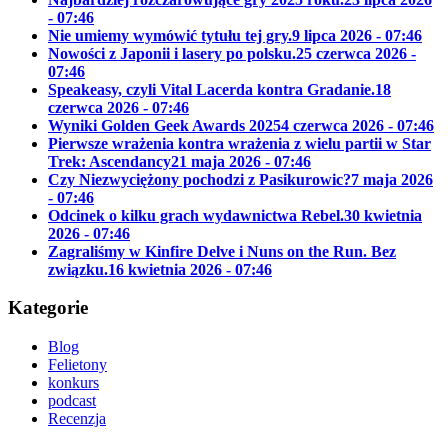
- 07:46
Nie umiemy wymówić tytułu tej gry.
9 lipca 2026 - 07:46
Nowości z Japonii i lasery po polsku.
25 czerwca 2026 -
07:46
Speakeasy, czyli Vital Lacerda kontra Gradanie.
18
czerwca 2026 - 07:46
Wyniki Golden Geek Awards 2025
4 czerwca 2026 - 07:46
Pierwsze wrażenia kontra wrażenia z wielu partii w Star
Trek: Ascendancy
21 maja 2026 - 07:46
Czy Niezwyciężony pochodzi z Pasikurowic?
7 maja 2026
- 07:46
Odcinek o kilku grach wydawnictwa Rebel.
30 kwietnia
2026 - 07:46
Zagraliśmy w Kinfire Delve i Nuns on the Run. Bez
związku.
16 kwietnia 2026 - 07:46
Kategorie
Blog
Felietony
konkurs
podcast
Recenzja