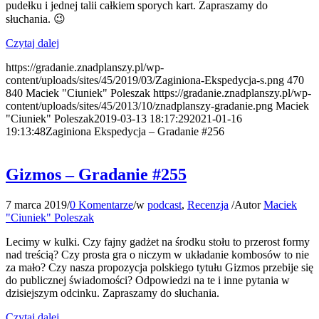
pudełku i jednej talii całkiem sporych kart. Zapraszamy do
słuchania. 😉
Czytaj dalej
https://gradanie.znadplanszy.pl/wp-
content/uploads/sites/45/2019/03/Zaginiona-Ekspedycja-s.png
470
840
Maciek "Ciuniek" Poleszak
https://gradanie.znadplanszy.pl/wp-
content/uploads/sites/45/2013/10/znadplanszy-gradanie.png
Maciek
"Ciuniek" Poleszak
2019-03-13 18:17:29
2021-01-16
19:13:48
Zaginiona Ekspedycja – Gradanie #256
Gizmos – Gradanie #255
7 marca 2019
/
0 Komentarze
/
w
podcast
,
Recenzja
/
Autor
Maciek
"Ciuniek" Poleszak
Lecimy w kulki. Czy fajny gadżet na środku stołu to przerost formy
nad treścią? Czy prosta gra o niczym w układanie kombosów to nie
za mało? Czy nasza propozycja polskiego tytułu Gizmos przebije się
do publicznej świadomości? Odpowiedzi na te i inne pytania w
dzisiejszym odcinku. Zapraszamy do słuchania.
Czytaj dalej