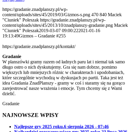
https://gradanie.znadplanszy.pl/wp-
content/uploads/sites/45/2019/03/Gizmos-s.png
470
840
Maciek
"Ciuniek" Poleszak
https://gradanie.znadplanszy.pl/wp-
content/uploads/sites/45/2013/10/znadplanszy-gradanie.png
Maciek
"Ciuniek" Poleszak
2019-03-07 09:00:22
2021-01-16
19:13:49
Gizmos – Gradanie #255
https://gradanie.znadplanszy.pl/kontakt/
Gradanie
W planszówki gramy razem od ładnych paru lat i niemal tak samo
długo ostro o nich dyskutujemy. Gra się nam dobrze, pomimo
większych lub mniejszych różnic w charakterach i upodobaniach,
które szczególnie wychodzą w dyskusjach po partii. Taka jest też
idea Gradania ZnadPlanszy - gramy w coś i staramy się na gorąco
zarejestrować nasze wrażenia i emocje. Tym chcemy się z Wami
dzielić.
Gradanie
NAJNOWSZE WPISY
Najlepsze gry 2025 roku.
6 sierpnia 2026 - 07:46
Najbardziej rozczarowujące gry 2025 roku.
23 lipca 2026