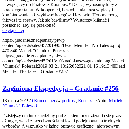
nawiązujący do Piratów z Karaibów* Dzisiaj wynosimy łupy z
pirackiego statku. W kooperacji, bez wbijania noża w plecy i
kombinowania jak wykiwać kolegów. Uczciwie. Honor among
thieves i te sprawy. Jak się bawilismy? Wystarczy kliknąć i
posłuchać, aby się przekonać.
Czytaj dalej
https://gradanie.znadplanszy.pl/wp-
content/uploads/sites/45/2019/03/Dead-Men-Tell-No-Tales-s.png
470
840
Maciek "Ciuniek" Poleszak
https://gradanie.znadplanszy.pl/wp-
content/uploads/sites/45/2013/10/znadplanszy-gradanie.png
Maciek
"Ciuniek" Poleszak
2019-03-21 13:26:05
2021-01-16 19:13:48
Dead
Men Tell No Tales – Gradanie #257
Zaginiona Ekspedycja – Gradanie #256
13 marca 2019
/
0 Komentarze
/
w
podcast
,
Recenzja
/
Autor
Maciek
"Ciuniek" Poleszak
Dzisiejszy odcinek spędzimy pod znakiem przedzierania się przez
dżunglę, walki z przeciwnościami losu i podejmowania trudnych
wyborów. A wszystko w ładnej oprawie graficznej, nietypowym