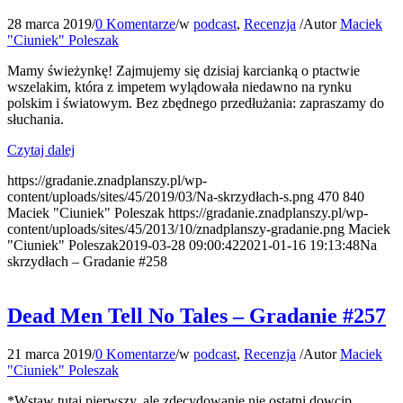
28 marca 2019
/
0 Komentarze
/
w
podcast
,
Recenzja
/
Autor
Maciek
"Ciuniek" Poleszak
Mamy świeżynkę! Zajmujemy się dzisiaj karcianką o ptactwie
wszelakim, która z impetem wylądowała niedawno na rynku
polskim i światowym. Bez zbędnego przedłużania: zapraszamy do
słuchania.
Czytaj dalej
https://gradanie.znadplanszy.pl/wp-
content/uploads/sites/45/2019/03/Na-skrzydłach-s.png
470
840
Maciek "Ciuniek" Poleszak
https://gradanie.znadplanszy.pl/wp-
content/uploads/sites/45/2013/10/znadplanszy-gradanie.png
Maciek
"Ciuniek" Poleszak
2019-03-28 09:00:42
2021-01-16 19:13:48
Na
skrzydłach – Gradanie #258
Dead Men Tell No Tales – Gradanie #257
21 marca 2019
/
0 Komentarze
/
w
podcast
,
Recenzja
/
Autor
Maciek
"Ciuniek" Poleszak
*Wstaw tutaj pierwszy, ale zdecydowanie nie ostatni dowcip