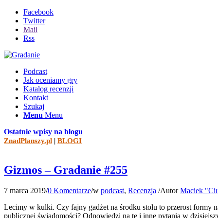
Facebook
Twitter
Mail
Rss
Podcast
Jak oceniamy gry
Katalog recenzji
Kontakt
Szukaj
Menu
Menu
Ostatnie wpisy na blogu
ZnadPlanszy.pl
|
BLOGI
Gizmos – Gradanie #255
7 marca 2019
/
0 Komentarze
/
w
podcast
,
Recenzja
/
Autor
Maciek "Ciu
Lecimy w kulki. Czy fajny gadżet na środku stołu to przerost formy 
publicznej świadomości? Odpowiedzi na te i inne pytania w dzisiejs