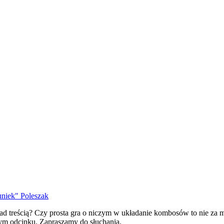
niek" Poleszak
nad treścią? Czy prosta gra o niczym w układanie kombosów to nie za 
zym odcinku. Zapraszamy do słuchania.