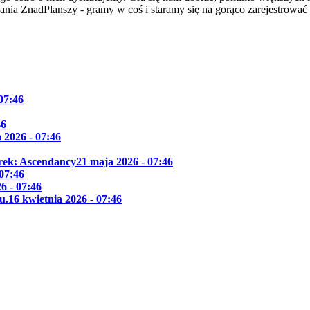
dania ZnadPlanszy - gramy w coś i staramy się na gorąco zarejestrować
 07:46
46
 2026 - 07:46
Trek: Ascendancy
21 maja 2026 - 07:46
 07:46
6 - 07:46
u.
16 kwietnia 2026 - 07:46