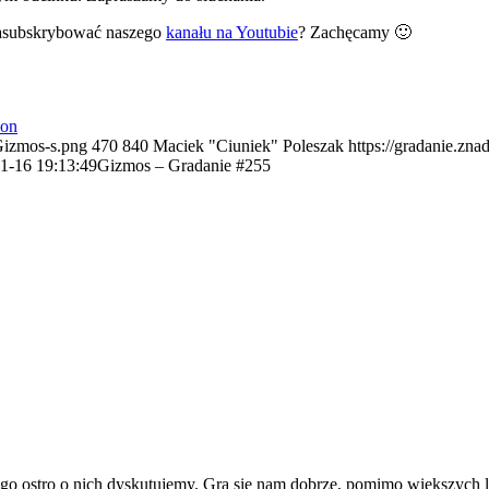
zasubskrybować naszego
kanału na Youtubie
? Zachęcamy 🙂
ion
/Gizmos-s.png
470
840
Maciek "Ciuniek" Poleszak
https://gradanie.zna
1-16 19:13:49
Gizmos – Gradanie #255
go ostro o nich dyskutujemy. Gra się nam dobrze, pomimo większych l