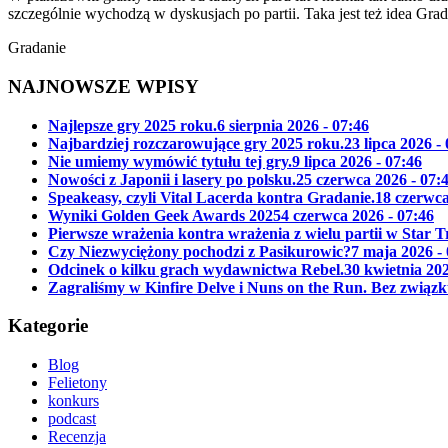
szczególnie wychodzą w dyskusjach po partii. Taka jest też idea Gra
Gradanie
NAJNOWSZE WPISY
Najlepsze gry 2025 roku.
6 sierpnia 2026 - 07:46
Najbardziej rozczarowujące gry 2025 roku.
23 lipca 2026 -
Nie umiemy wymówić tytułu tej gry.
9 lipca 2026 - 07:46
Nowości z Japonii i lasery po polsku.
25 czerwca 2026 - 07:
Speakeasy, czyli Vital Lacerda kontra Gradanie.
18 czerwca
Wyniki Golden Geek Awards 2025
4 czerwca 2026 - 07:46
Pierwsze wrażenia kontra wrażenia z wielu partii w Star 
Czy Niezwyciężony pochodzi z Pasikurowic?
7 maja 2026 -
Odcinek o kilku grach wydawnictwa Rebel.
30 kwietnia 202
Zagraliśmy w Kinfire Delve i Nuns on the Run. Bez związk
Kategorie
Blog
Felietony
konkurs
podcast
Recenzja