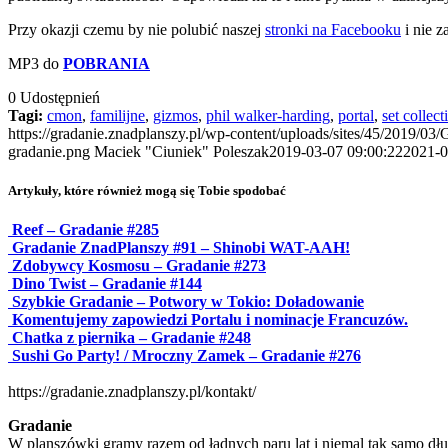
Przy okazji czemu by nie polubić naszej
stronki na Facebooku
i nie 
MP3 do
POBRANIA
0
Udostępnień
Tagi:
cmon
,
familijne
,
gizmos
,
phil walker-harding
,
portal
,
set collect
https://gradanie.znadplanszy.pl/wp-content/uploads/sites/45/2019/03
gradanie.png
Maciek "Ciuniek" Poleszak
2019-03-07 09:00:22
2021-0
Artykuły, które również mogą się Tobie spodobać
Reef – Gradanie #285
Gradanie ZnadPlanszy #91 – Shinobi WAT-AAH!
Zdobywcy Kosmosu – Gradanie #273
Dino Twist – Gradanie #144
Szybkie Gradanie – Potwory w Tokio: Doładowanie
Komentujemy zapowiedzi Portalu i nominacje Francuzów.
Chatka z piernika – Gradanie #248
Sushi Go Party! / Mroczny Zamek – Gradanie #276
https://gradanie.znadplanszy.pl/kontakt/
Gradanie
W planszówki gramy razem od ładnych paru lat i niemal tak samo dłu