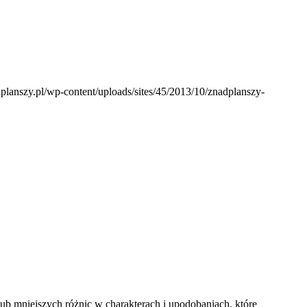
dplanszy.pl/wp-content/uploads/sites/45/2013/10/znadplanszy-
ub mniejszych różnic w charakterach i upodobaniach, które