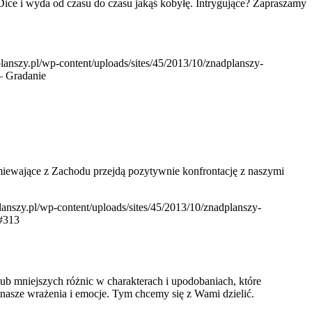
ice i wyda od czasu do czasu jakąś kobyłę. Intrygujące? Zapraszamy
planszy.pl/wp-content/uploads/sites/45/2013/10/znadplanszy-
– Gradanie
rzmiewające z Zachodu przejdą pozytywnie konfrontację z naszymi
planszy.pl/wp-content/uploads/sites/45/2013/10/znadplanszy-
 #313
ub mniejszych różnic w charakterach i upodobaniach, które
 nasze wrażenia i emocje. Tym chcemy się z Wami dzielić.