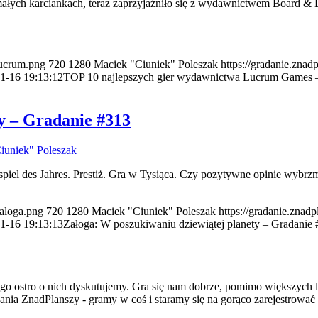
łych karciankach, teraz zaprzyjaźniło się z wydawnictwem Board & D
lucrum.png
720
1280
Maciek "Ciuniek" Poleszak
https://gradanie.znad
1-16 19:13:12
TOP 10 najlepszych gier wydawnictwa Lucrum Games 
y – Gradanie #313
iuniek" Poleszak
erspiel des Jahres. Prestiż. Gra w Tysiąca. Czy pozytywne opinie wyb
zaloga.png
720
1280
Maciek "Ciuniek" Poleszak
https://gradanie.znad
1-16 19:13:13
Załoga: W poszukiwaniu dziewiątej planety – Gradanie
go ostro o nich dyskutujemy. Gra się nam dobrze, pomimo większych l
dania ZnadPlanszy - gramy w coś i staramy się na gorąco zarejestrować