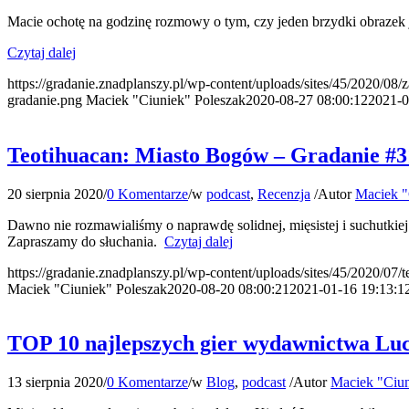
Macie ochotę na godzinę rozmowy o tym, czy jeden brzydki obrazek je
Czytaj dalej
https://gradanie.znadplanszy.pl/wp-content/uploads/sites/45/2020/08/
gradanie.png
Maciek "Ciuniek" Poleszak
2020-08-27 08:00:12
2021-0
Teotihuacan: Miasto Bogów – Gradanie #3
20 sierpnia 2020
/
0 Komentarze
/
w
podcast
,
Recenzja
/
Autor
Maciek "
Dawno nie rozmawialiśmy o naprawdę solidnej, mięsistej i suchutkiej
Zapraszamy do słuchania.
Czytaj dalej
https://gradanie.znadplanszy.pl/wp-content/uploads/sites/45/2020/07/
Maciek "Ciuniek" Poleszak
2020-08-20 08:00:21
2021-01-16 19:13:1
TOP 10 najlepszych gier wydawnictwa L
13 sierpnia 2020
/
0 Komentarze
/
w
Blog
,
podcast
/
Autor
Maciek "Ciun