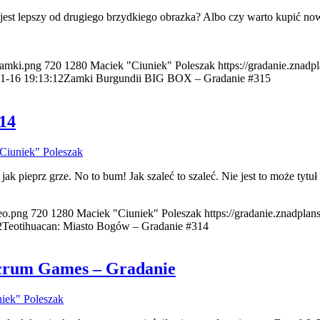
st lepszy od drugiego brzydkiego obrazka? Albo czy warto kupić nową w
zamki.png
720
1280
Maciek "Ciuniek" Poleszak
https://gradanie.znadp
1-16 19:13:12
Zamki Burgundii BIG BOX – Gradanie #315
14
Ciuniek" Poleszak
 jak pieprz grze. No to bum! Jak szaleć to szaleć. Nie jest to może t
teo.png
720
1280
Maciek "Ciuniek" Poleszak
https://gradanie.znadpla
2
Teotihuacan: Miasto Bogów – Gradanie #314
ucrum Games – Gradanie
iek" Poleszak