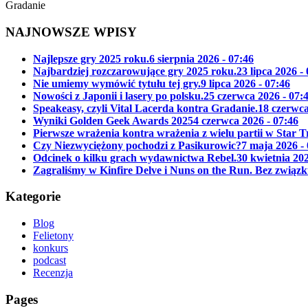
Gradanie
NAJNOWSZE WPISY
Najlepsze gry 2025 roku.
6 sierpnia 2026 - 07:46
Najbardziej rozczarowujące gry 2025 roku.
23 lipca 2026 -
Nie umiemy wymówić tytułu tej gry.
9 lipca 2026 - 07:46
Nowości z Japonii i lasery po polsku.
25 czerwca 2026 - 07:
Speakeasy, czyli Vital Lacerda kontra Gradanie.
18 czerwca
Wyniki Golden Geek Awards 2025
4 czerwca 2026 - 07:46
Pierwsze wrażenia kontra wrażenia z wielu partii w Star 
Czy Niezwyciężony pochodzi z Pasikurowic?
7 maja 2026 -
Odcinek o kilku grach wydawnictwa Rebel.
30 kwietnia 202
Zagraliśmy w Kinfire Delve i Nuns on the Run. Bez związk
Kategorie
Blog
Felietony
konkurs
podcast
Recenzja
Pages