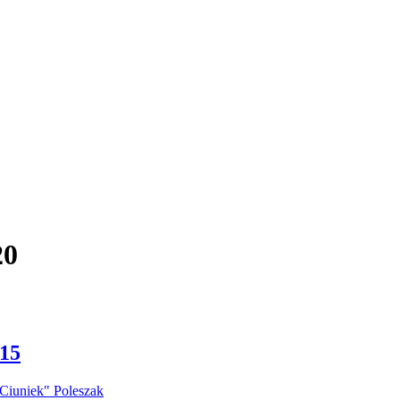
20
15
Ciuniek" Poleszak