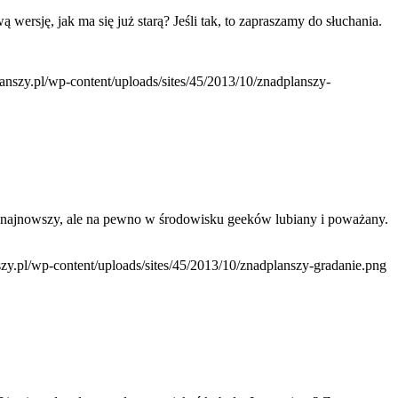
ersję, jak ma się już starą? Jeśli tak, to zapraszamy do słuchania.
lanszy.pl/wp-content/uploads/sites/45/2013/10/znadplanszy-
ytuł najnowszy, ale na pewno w środowisku geeków lubiany i poważany.
nszy.pl/wp-content/uploads/sites/45/2013/10/znadplanszy-gradanie.png