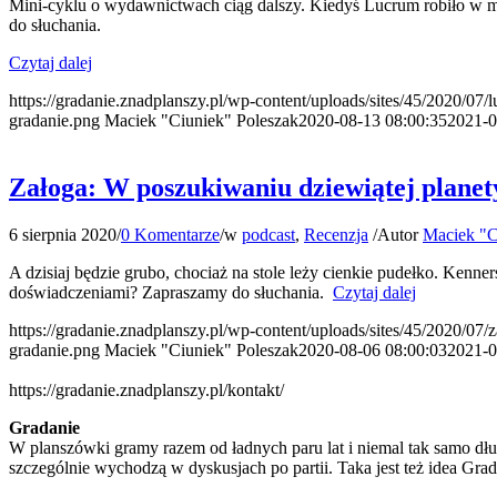
Mini-cyklu o wydawnictwach ciąg dalszy. Kiedyś Lucrum robiło w ma
do słuchania.
Czytaj dalej
https://gradanie.znadplanszy.pl/wp-content/uploads/sites/45/2020/07/
gradanie.png
Maciek "Ciuniek" Poleszak
2020-08-13 08:00:35
2021-0
Załoga: W poszukiwaniu dziewiątej planet
6 sierpnia 2020
/
0 Komentarze
/
w
podcast
,
Recenzja
/
Autor
Maciek "C
A dzisiaj będzie grubo, chociaż na stole leży cienkie pudełko. Kenn
doświadczeniami? Zapraszamy do słuchania.
Czytaj dalej
https://gradanie.znadplanszy.pl/wp-content/uploads/sites/45/2020/07/
gradanie.png
Maciek "Ciuniek" Poleszak
2020-08-06 08:00:03
2021-0
https://gradanie.znadplanszy.pl/kontakt/
Gradanie
W planszówki gramy razem od ładnych paru lat i niemal tak samo dłu
szczególnie wychodzą w dyskusjach po partii. Taka jest też idea Gra