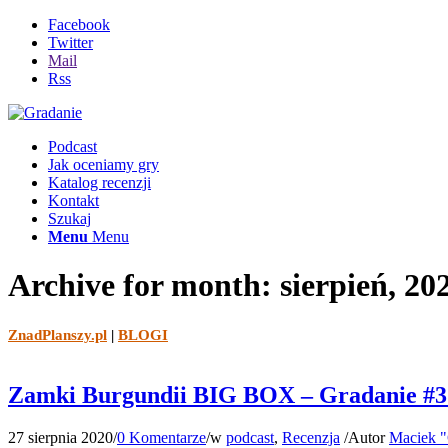
Facebook
Twitter
Mail
Rss
Podcast
Jak oceniamy gry
Katalog recenzji
Kontakt
Szukaj
Menu
Menu
Archive for month: sierpień, 20
ZnadPlanszy.pl
|
BLOGI
Zamki Burgundii BIG BOX – Gradanie #3
27 sierpnia 2020
/
0 Komentarze
/
w
podcast
,
Recenzja
/
Autor
Maciek "