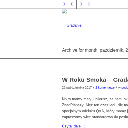
Archive for month: październik, 
W Roku Smoka – Grad
/
/
26 października 2017
2 komentarze
w
podc
No to mamy mały jubileusz, za nami ok
ZnadPlanszy. Ależ ten czas leci. Nie ma
specjalnym odcinku Q&A, który mamy ju
zapraszamy więc standardowo do posłuc
Czytaj dalej