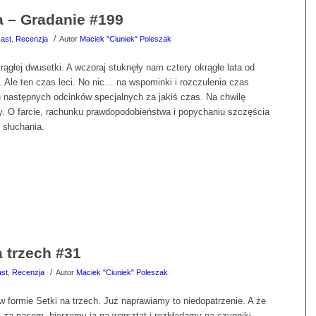
a – Gradanie #199
/
ast
,
Recenzja
Autor
Maciek "Ciuniek" Poleszak
krągłej dwusetki. A wczoraj stuknęły nam cztery okrągłe lata od
. Ale ten czas leci. No nic… na wspominki i rozczulenia czas
h następnych odcinków specjalnych za jakiś czas. Na chwilę
y. O farcie, rachunku prawdopodobieństwa i popychaniu szczęścia
słuchania.
 trzech #31
/
st
,
Recenzja
Autor
Maciek "Ciuniek" Poleszak
w formie Setki na trzech. Już naprawiamy to niedopatrzenie. A że
uż za pasem, bierzemy ją na warsztat i rozkładamy na czynniki