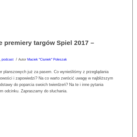
e premiery targów Spiel 2017 –
/
,
podcast
Autor
Maciek "Ciuniek" Poleszak
ier planszowych już za pasem. Co wynieśliśmy z przeglądania
 nowości i zapowiedzi? Na co warto zwrócić uwagę w najbliższym
stawy do poparcia swoich twierdzeń? Na te i inne pytania
ym odcinku. Zapraszamy do słuchania.