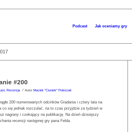
Podcast
Jak oceniamy gry
2017
anie #200
/
ast
,
Recenzja
Autor
Maciek "Ciuniek" Poleszak
rągłe 200 numerowanych odcinków Gradania i cztery lata na
 co się jednak rozczulać, na to czas przyjdzie za tydzień w
ż nagrany i czekający na publikację. Na dzień dzisiejszy
hania recenzji następnej gry pana Felda.