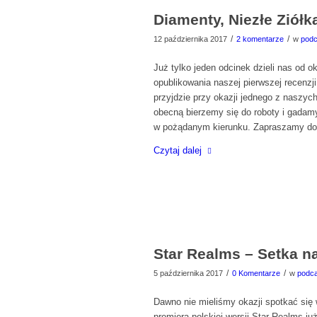
Diamenty, Niezłe Ziółk
/
/
12 października 2017
2 komentarze
w
podc
Już tylko jeden odcinek dzieli nas od o
opublikowania naszej pierwszej recenzji
przyjdzie przy okazji jednego z naszyc
obecną bierzemy się do roboty i gadam
w pożądanym kierunku. Zapraszamy do 
Czytaj dalej
Star Realms – Setka na
/
/
5 października 2017
0 Komentarze
w
podca
Dawno nie mieliśmy okazji spotkać się 
premiera polskiej wersji Star Realms j