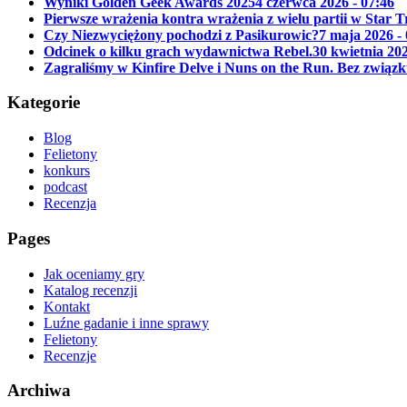
Wyniki Golden Geek Awards 2025
4 czerwca 2026 - 07:46
Pierwsze wrażenia kontra wrażenia z wielu partii w Star 
Czy Niezwyciężony pochodzi z Pasikurowic?
7 maja 2026 -
Odcinek o kilku grach wydawnictwa Rebel.
30 kwietnia 202
Zagraliśmy w Kinfire Delve i Nuns on the Run. Bez związk
Kategorie
Blog
Felietony
konkurs
podcast
Recenzja
Pages
Jak oceniamy gry
Katalog recenzji
Kontakt
Luźne gadanie i inne sprawy
Felietony
Recenzje
Archiwa