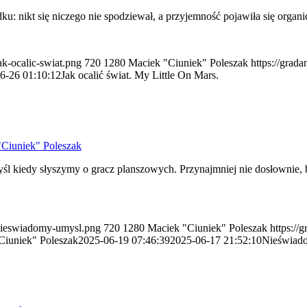
u: nikt się niczego nie spodziewał, a przyjemność pojawiła się organi
ak-ocalic-swiat.png
720
1280
Maciek "Ciuniek" Poleszak
https://grad
6-26 01:10:12
Jak ocalić świat. My Little On Mars.
Ciuniek" Poleszak
śl kiedy słyszymy o gracz planszowych. Przynajmniej nie dosłownie, bo
6/nieswiadomy-umysl.png
720
1280
Maciek "Ciuniek" Poleszak
https://
Ciuniek" Poleszak
2025-06-19 07:46:39
2025-06-17 21:52:10
Nieświado