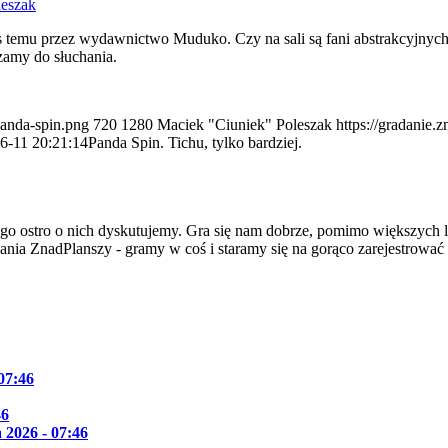
leszak
as temu przez wydawnictwo Muduko. Czy na sali są fani abstrakcyjny
amy do słuchania.
panda-spin.png
720
1280
Maciek "Ciuniek" Poleszak
https://gradanie.
6-11 20:21:14
Panda Spin. Tichu, tylko bardziej.
go ostro o nich dyskutujemy. Gra się nam dobrze, pomimo większych l
dania ZnadPlanszy - gramy w coś i staramy się na gorąco zarejestrować
 07:46
46
 2026 - 07:46