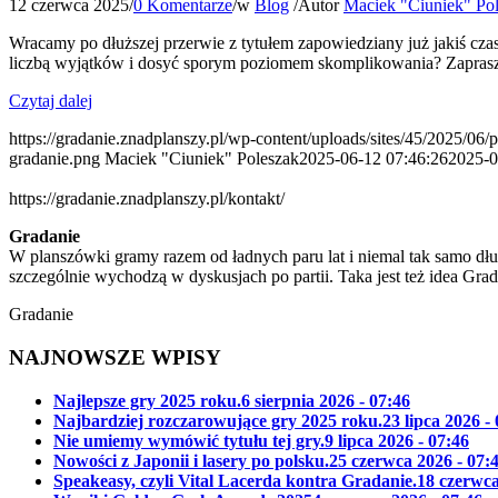
12 czerwca 2025
/
0 Komentarze
/
w
Blog
/
Autor
Maciek "Ciuniek" Po
Wracamy po dłuższej przerwie z tytułem zapowiedziany już jakiś cz
liczbą wyjątków i dosyć sporym poziomem skomplikowania? Zaprasz
Czytaj dalej
https://gradanie.znadplanszy.pl/wp-content/uploads/sites/45/2025/06/
gradanie.png
Maciek "Ciuniek" Poleszak
2025-06-12 07:46:26
2025-0
https://gradanie.znadplanszy.pl/kontakt/
Gradanie
W planszówki gramy razem od ładnych paru lat i niemal tak samo dłu
szczególnie wychodzą w dyskusjach po partii. Taka jest też idea Gra
Gradanie
NAJNOWSZE WPISY
Najlepsze gry 2025 roku.
6 sierpnia 2026 - 07:46
Najbardziej rozczarowujące gry 2025 roku.
23 lipca 2026 -
Nie umiemy wymówić tytułu tej gry.
9 lipca 2026 - 07:46
Nowości z Japonii i lasery po polsku.
25 czerwca 2026 - 07:
Speakeasy, czyli Vital Lacerda kontra Gradanie.
18 czerwca