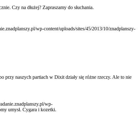
cznie. Czy na dłużej? Zapraszamy do słuchania.
anie.znadplanszy.pl/wp-content/uploads/sites/45/2013/10/znadplanszy-
 przy naszych partiach w Dixit działy się różne rzeczy. Ale to nie
gradanie.znadplanszy.pl/wp-
my umysł. Cygara i kozetki.