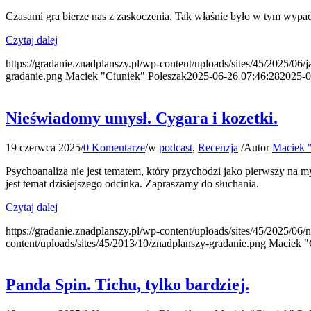
Czasami gra bierze nas z zaskoczenia. Tak właśnie było w tym wypadk
Czytaj dalej
https://gradanie.znadplanszy.pl/wp-content/uploads/sites/45/2025/06/j
gradanie.png
Maciek "Ciuniek" Poleszak
2025-06-26 07:46:28
2025-0
Nieświadomy umysł. Cygara i kozetki.
19 czerwca 2025
/
0 Komentarze
/
w
podcast
,
Recenzja
/
Autor
Maciek "
Psychoanaliza nie jest tematem, który przychodzi jako pierwszy na my
jest temat dzisiejszego odcinka. Zapraszamy do słuchania.
Czytaj dalej
https://gradanie.znadplanszy.pl/wp-content/uploads/sites/45/2025/0
content/uploads/sites/45/2013/10/znadplanszy-gradanie.png
Maciek "
Panda Spin. Tichu, tylko bardziej.