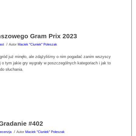
szowego Gram Prix 2023
/
ast
Autor
Maciek "Ciuniek" Poleszak
agród już minęło, ale zdążyliśmy o nim pogadać zanim wszyscy
 o tym jakie gry wygrały w poszczególnych kategoriach i jak to
do słuchania.
Gradanie #402
/
ecenzja
Autor
Maciek "Ciuniek" Poleszak