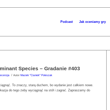
Podcast
Jak oceniamy gry
ominant Species – Gradanie #403
/
ecenzja
Autor
Maciek "Ciuniek" Poleszak
yciągnąć. To znaczy, starą duchem, bo wydanie jest całkiem nowe.
okazja do tego żeby wyciągnąć na stół i zagrać. Zapraszamy do