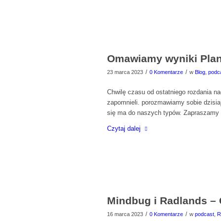
Omawiamy wyniki Plan
/
/
23 marca 2023
0 Komentarze
w
Blog
,
podc
Chwilę czasu od ostatniego rozdania n
zapomnieli. porozmawiamy sobie dzisiaj
się ma do naszych typów. Zapraszamy 
Czytaj dalej
Mindbug i Radlands – 
/
/
16 marca 2023
0 Komentarze
w
podcast
,
R