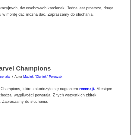
ontacyjnych, dwuosobowych karcianek. Jedna jest prostsza, druga
obu w mordę dać można dać. Zapraszamy do słuchania.
Marvel Champions
/
cenzja
Autor
Maciek "Ciuniek" Poleszak
l Champions, które zakończyło się nagraniem
recenzji.
Miesiące
ychodzą, wątpliwości powstają. Z tych wszystkich zbitek
. Zapraszamy do słuchania.