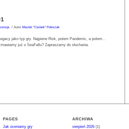
01
/
cenzja
Autor
Maciek "Ciuniek" Poleszak
Legacy jako typ gry. Najpierw Risk, potem Pandemic, a potem…
ozmawiamy już o SeaFallu? Zapraszamy do słuchania.
PAGES
ARCHIWA
Jak oceniamy gry
sierpień 2026
(1)