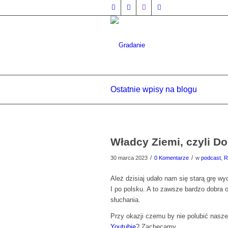
Ostatnie wpisy na blogu
Władcy Ziemi, czyli D
/
/
30 marca 2023
0 Komentarze
w
podcast
,
R
Ależ dzisiaj udało nam się starą grę w
I po polsku. A to zawsze bardzo dobra 
słuchania.
Przy okazji czemu by nie polubić nasz
Youtubie
? Zachęcamy.