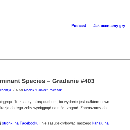
Podcast
Jak oceniamy gry
ominant Species – Gradanie #403
/
ecenzja
Autor
Maciek "Ciuniek" Poleszak
yciągnąć. To znaczy, starą duchem, bo wydanie jest całkiem nowe.
okazja do tego żeby wyciągnąć na stół i zagrać. Zapraszamy do
ej
stronki na Facebooku
i nie zasubskrybować naszego
kanału na