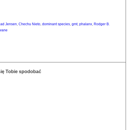
ad Jensen
,
Chechu Nieto
,
dominant species
,
gmt
,
phalanx
,
Rodger B.
wane
się Tobie spodobać