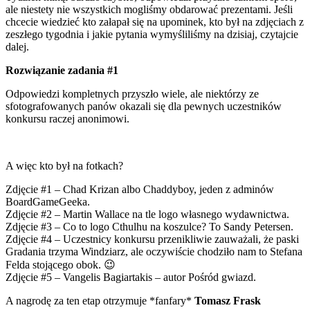
ale niestety nie wszystkich mogliśmy obdarować prezentami. Jeśli
chcecie wiedzieć kto załapał się na upominek, kto był na zdjęciach z
zeszłego tygodnia i jakie pytania wymyśliliśmy na dzisiaj, czytajcie
dalej.
Rozwiązanie zadania #1
Odpowiedzi kompletnych przyszło wiele, ale niektórzy ze
sfotografowanych panów okazali się dla pewnych uczestników
konkursu raczej anonimowi.
A więc kto był na fotkach?
Zdjęcie #1 – Chad Krizan albo Chaddyboy, jeden z adminów
BoardGameGeeka.
Zdjęcie #2 – Martin Wallace na tle logo własnego wydawnictwa.
Zdjęcie #3 – Co to logo Cthulhu na koszulce? To Sandy Petersen.
Zdjęcie #4 – Uczestnicy konkursu przenikliwie zauważali, że paski
Gradania trzyma Windziarz, ale oczywiście chodziło nam to Stefana
Felda stojącego obok. 😉
Zdjęcie #5 – Vangelis Bagiartakis – autor Pośród gwiazd.
A nagrodę za ten etap otrzymuje *fanfary*
Tomasz Frask