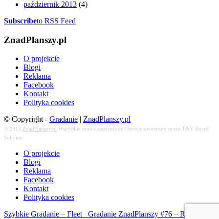
październik 2013
(4)
Subscribe
to RSS Feed
ZnadPlanszy.pl
O projekcie
Blogi
Reklama
Facebook
Kontakt
Polityka cookies
© Copyright -
Gradanie
|
ZnadPlanszy.pl
© 2013
ZnadPlanszy.pl
Wszystkie prawa zastrzeżone | Serwis stworzony przez T&Y Board
Solution
O projekcie
Blogi
Reklama
Facebook
Kontakt
Polityka cookies
Szybkie Gradanie – Fleet
Gradanie ZnadPlanszy #76 – Realm of