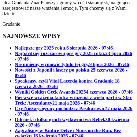
idea Gradania ZnadPlanszy - gramy w coś i staramy się na gorąco
zarejestrować nasze wrażenia i emocje. Tym chcemy się z Wami
dzielić.
Gradanie
NAJNOWSZE WPISY
Najlepsze gry 2025 roku.
6 sierpnia 2026 - 07:46
Najbardziej rozczarowujące gry 2025 roku.
23 lipca 2026
- 07:46
Nie umiemy wymówić tytułu tej gry.
9 lipca 2026 - 07:46
Nowości z Japonii i lasery po polsku.
25 czerwca 2026 -
07:46
Speakeasy, czyli Vital Lacerda kontra Gradanie.
18
czerwca 2026 - 07:46
Wyniki Golden Geek Awards 2025
4 czerwca 2026 - 07:46
Pierwsze wrażenia kontra wrażenia z wielu partii w Star
Trek: Ascendancy
21 maja 2026 - 07:46
Czy Niezwyciężony pochodzi z Pasikurowic?
7 maja 2026
- 07:46
Odcinek o kilku grach wydawnictwa Rebel.
30 kwietnia
2026 - 07:46
Zagraliśmy w Kinfire Delve i Nuns on the Run. Bez
związku.
16 kwietnia 2026 - 07:46