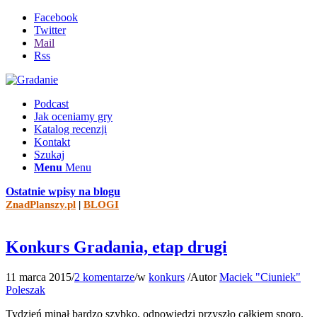
Facebook
Twitter
Mail
Rss
Podcast
Jak oceniamy gry
Katalog recenzji
Kontakt
Szukaj
Menu
Menu
Ostatnie wpisy na blogu
ZnadPlanszy.pl
|
BLOGI
Konkurs Gradania, etap drugi
11 marca 2015
/
2 komentarze
/
w
konkurs
/
Autor
Maciek "Ciuniek"
Poleszak
Tydzień minął bardzo szybko, odpowiedzi przyszło całkiem sporo,