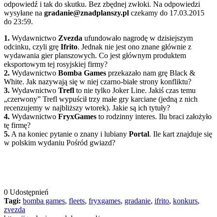
odpowiedź i tak do skutku. Bez zbędnej zwłoki. Na odpowiedzi
wysyłane na
gradanie@znadplanszy.pl
czekamy do 17.03.2015
do 23:59.
1.
Wydawnictwo
Zvezda
ufundowało nagrodę w dzisiejszym
odcinku, czyli grę
Ifrito
. Jednak nie jest ono znane głównie z
wydawania gier planszowych. Co jest głównym produktem
eksportowym tej rosyjskiej firmy?
2.
Wydawnictwo
Bomba Games
przekazało nam grę Black &
White. Jak nazywają się w niej czarno-białe strony konfliktu?
3.
Wydawnictwo
Trefl
to nie tylko Joker Line. Jakiś czas temu
„czerwony” Trefl wypuścił trzy małe gry karciane (jedną z nich
recenzujemy w najbliższy wtorek). Jakie są ich tytuły?
4.
Wydawnictwo
FryxGames
to rodzinny interes. Ilu braci założyło
tę firmę?
5.
A na koniec pytanie o znany i lubiany
Portal
. Ile kart znajduje się
w polskim wydaniu Pośród gwiazd?
0
Udostępnień
Tagi:
bomba games
,
fleets
,
fryxgames
,
gradanie
,
ifrito
,
konkurs
,
zvezda