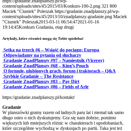
https://gradanie.znadplanszy.pl/wp-
content/uploads/sites/45/2015/03/Konkurs-100-2.png
321
800
Maciek "Ciuniek" Poleszak
https://gradanie.znadplanszy.pl/wp-
content/uploads/sites/45/2013/10/znadplanszy-gradanie.png
Maciek
"Ciuniek" Poleszak
2015-03-11 06:54:47
2021-01-16
19:14:45
Konkurs Gradania, etap drugi
Artykuły, które również mogą się Tobie spodobać
Setka na trzech #6 – Wsiąść do pociągu: Europa
Odpowiadamy na pytania od słuchaczy
Gradanie ZnadPlanszy #97 – Namiestnik (Viceroy)
Gradanie ZnadPlanszy #68 – King’s Pouch
O formule, ulubionych grach, forum i traktorach – Q&A
Szybkie Gradanie – The Resistance
Gradanie ZnadPlanszy #83 – Pay Dirt
Gradanie ZnadPlanszy #86 – Fields of Arle
https://gradanie.znadplanszy.pl/kontakt/
Gradanie
W planszówki gramy razem od ładnych paru lat i niemal tak samo
długo ostro o nich dyskutujemy. Gra się nam dobrze, pomimo
większych lub mniejszych różnic w charakterach i upodobaniach,
które szczególnie wychodzą w dyskusjach po partii. Taka jest też