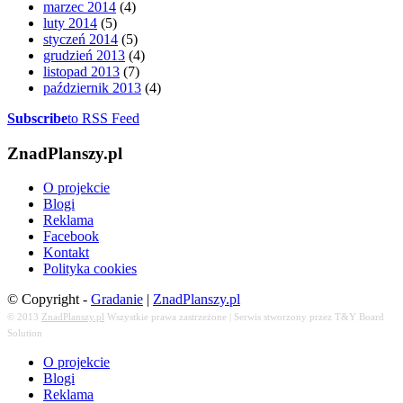
marzec 2014
(4)
luty 2014
(5)
styczeń 2014
(5)
grudzień 2013
(4)
listopad 2013
(7)
październik 2013
(4)
Subscribe
to RSS Feed
ZnadPlanszy.pl
O projekcie
Blogi
Reklama
Facebook
Kontakt
Polityka cookies
© Copyright -
Gradanie
|
ZnadPlanszy.pl
© 2013
ZnadPlanszy.pl
Wszystkie prawa zastrzeżone | Serwis stworzony przez T&Y Board
Solution
O projekcie
Blogi
Reklama