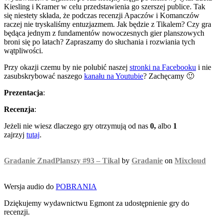
Kiesling i Kramer w celu przedstawienia go szerszej publice. Tak
się niestety składa, że podczas recenzji Apaczów i Komanczów
raczej nie tryskaliśmy entuzjazmem. Jak będzie z Tikalem? Czy gra
będąca jednym z fundamentów nowoczesnych gier planszowych
broni się po latach? Zapraszamy do słuchania i rozwiania tych
wątpliwości.
Przy okazji czemu by nie polubić naszej
stronki na Facebooku
i nie
zasubskrybować naszego
kanału na Youtubie
? Zachęcamy 🙂
Prezentacja
:
Recenzja
:
Jeżeli nie wiesz dlaczego gry otrzymują od nas
0,
albo
1
zajrzyj
tutaj
.
Gradanie ZnadPlanszy #93 – Tikal
by
Gradanie
on
Mixcloud
Wersja audio do
POBRANIA
Dziękujemy wydawnictwu Egmont za udostępnienie gry do
recenzji.