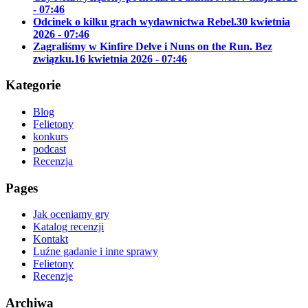
- 07:46
Odcinek o kilku grach wydawnictwa Rebel.
30 kwietnia
2026 - 07:46
Zagraliśmy w Kinfire Delve i Nuns on the Run. Bez
związku.
16 kwietnia 2026 - 07:46
Kategorie
Blog
Felietony
konkurs
podcast
Recenzja
Pages
Jak oceniamy gry
Katalog recenzji
Kontakt
Luźne gadanie i inne sprawy
Felietony
Recenzje
Archiwa