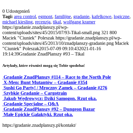
0
Udostępnień
Tagi:
area control
,
egmont
,
familijne
,
gradanie
,
kafelkowe
,
logiczne
,
michael kiesling
,
recenzja
,
tikal
,
wolfgang kramer
https://gradanie.znadplanszy.pl/wp-
content/uploads/sites/45/2015/07/93-Tikal-small.png
321
800
Maciek "Ciuniek" Poleszak
https://gradanie.znadplanszy.pl/wp-
content/uploads/sites/45/2013/10/znadplanszy-gradanie.png
Maciek
"Ciuniek" Poleszak
2015-07-09 09:10:43
2021-01-16
19:14:39
Gradanie ZnadPlanszy #93 – Tikal
Artykuły, które również mogą się Tobie spodobać
Gradanie ZnadPlanszy #114 – Race to the North Pole
X-Men: Bunt Mutantów – Gradanie #354
Sushi Go Party! / Mroczny Zamek – Gradanie #276
Szybkie Gradanie – Cargotrain
Jakub Wędrowycz: Dziki Samogon. Rzut oka.
Gradanie Specjalne – Q&A
Gradanie ZnadPlanszy #92 – Dungeon Bazar
Małe Epickie Galaktyki. Rzut oka.
https://gradanie.znadplanszy.pl/kontakt/