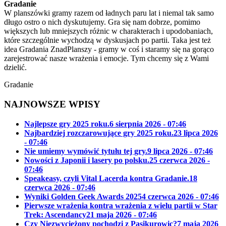
Gradanie
W planszówki gramy razem od ładnych paru lat i niemal tak samo
długo ostro o nich dyskutujemy. Gra się nam dobrze, pomimo
większych lub mniejszych różnic w charakterach i upodobaniach,
które szczególnie wychodzą w dyskusjach po partii. Taka jest też
idea Gradania ZnadPlanszy - gramy w coś i staramy się na gorąco
zarejestrować nasze wrażenia i emocje. Tym chcemy się z Wami
dzielić.
Gradanie
NAJNOWSZE WPISY
Najlepsze gry 2025 roku.
6 sierpnia 2026 - 07:46
Najbardziej rozczarowujące gry 2025 roku.
23 lipca 2026
- 07:46
Nie umiemy wymówić tytułu tej gry.
9 lipca 2026 - 07:46
Nowości z Japonii i lasery po polsku.
25 czerwca 2026 -
07:46
Speakeasy, czyli Vital Lacerda kontra Gradanie.
18
czerwca 2026 - 07:46
Wyniki Golden Geek Awards 2025
4 czerwca 2026 - 07:46
Pierwsze wrażenia kontra wrażenia z wielu partii w Star
Trek: Ascendancy
21 maja 2026 - 07:46
Czy Niezwyciężony pochodzi z Pasikurowic?
7 maja 2026