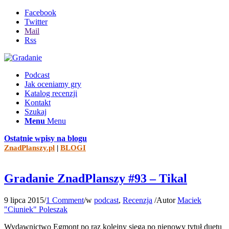
Facebook
Twitter
Mail
Rss
Podcast
Jak oceniamy gry
Katalog recenzji
Kontakt
Szukaj
Menu
Menu
Ostatnie wpisy na blogu
ZnadPlanszy.pl
|
BLOGI
Gradanie ZnadPlanszy #93 – Tikal
9 lipca 2015
/
1 Comment
/
w
podcast
,
Recenzja
/
Autor
Maciek
"Ciuniek" Poleszak
Wydawnictwo Egmont po raz kolejny sięga po nienowy tytuł duetu