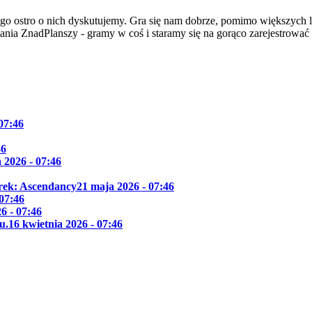
go ostro o nich dyskutujemy. Gra się nam dobrze, pomimo większych l
dania ZnadPlanszy - gramy w coś i staramy się na gorąco zarejestrować
 07:46
46
 2026 - 07:46
Trek: Ascendancy
21 maja 2026 - 07:46
 07:46
6 - 07:46
u.
16 kwietnia 2026 - 07:46