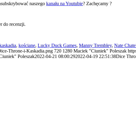
zasubskrybować naszego
kanału na Youtubie
? Zachęcamy ?
r do recenzji.
kaskadia
,
kościane
,
Lucky Duck Games
,
Manny Trembley
,
Nate Chatel
/Dice-Throne-i-Kaskadia.png
720
1280
Maciek "Ciuniek" Poleszak
http
Ciuniek" Poleszak
2022-04-21 08:00:29
2022-04-19 22:51:38
Dice Thro