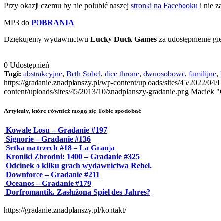
Przy okazji czemu by nie polubić naszej
stronki na Facebooku
i nie 
MP3 do
POBRANIA
Dziękujemy wydawnictwu
Lucky Duck Games
za udostępnienie gie
0
Udostępnień
Tagi:
abstrakcyjne
,
Beth Sobel
,
dice throne
,
dwuosobowe
,
familijne
,
https://gradanie.znadplanszy.pl/wp-content/uploads/sites/45/2022/04
content/uploads/sites/45/2013/10/znadplanszy-gradanie.png
Maciek "
Artykuły, które również mogą się Tobie spodobać
Kowale Losu – Gradanie #197
Signorie – Gradanie #136
Setka na trzech #18 – La Granja
Kroniki Zbrodni: 1400 – Gradanie #325
Odcinek o kilku grach wydawnictwa Rebel.
Downforce – Gradanie #211
Oceanos – Gradanie #179
Dorfromantik. Zasłużona Spiel des Jahres?
https://gradanie.znadplanszy.pl/kontakt/