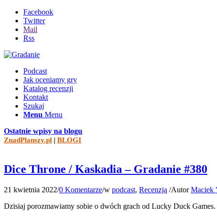
Facebook
Twitter
Mail
Rss
Podcast
Jak oceniamy gry
Katalog recenzji
Kontakt
Szukaj
Menu
Menu
Ostatnie wpisy na blogu
ZnadPlanszy.pl
|
BLOGI
Dice Throne / Kaskadia – Gradanie #380
21 kwietnia 2022
/
0 Komentarze
/
w
podcast
,
Recenzja
/
Autor
Maciek 
Dzisiaj porozmawiamy sobie o dwóch grach od Lucky Duck Games. Je