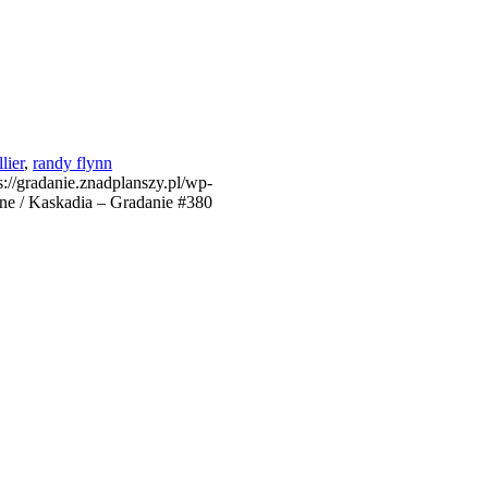
lier
,
randy flynn
s://gradanie.znadplanszy.pl/wp-
ne / Kaskadia – Gradanie #380