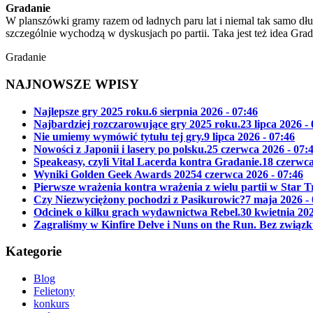
Gradanie
W planszówki gramy razem od ładnych paru lat i niemal tak samo dłu
szczególnie wychodzą w dyskusjach po partii. Taka jest też idea Gra
Gradanie
NAJNOWSZE WPISY
Najlepsze gry 2025 roku.
6 sierpnia 2026 - 07:46
Najbardziej rozczarowujące gry 2025 roku.
23 lipca 2026 -
Nie umiemy wymówić tytułu tej gry.
9 lipca 2026 - 07:46
Nowości z Japonii i lasery po polsku.
25 czerwca 2026 - 07:
Speakeasy, czyli Vital Lacerda kontra Gradanie.
18 czerwca
Wyniki Golden Geek Awards 2025
4 czerwca 2026 - 07:46
Pierwsze wrażenia kontra wrażenia z wielu partii w Star 
Czy Niezwyciężony pochodzi z Pasikurowic?
7 maja 2026 -
Odcinek o kilku grach wydawnictwa Rebel.
30 kwietnia 202
Zagraliśmy w Kinfire Delve i Nuns on the Run. Bez związk
Kategorie
Blog
Felietony
konkurs