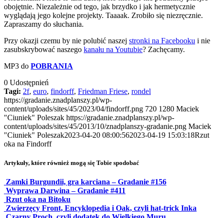
obojętnie. Niezależnie od tego, jak brzydko i jak hermetycznie
wyglądają jego kolejne projekty. Taaaak. Zrobiło się niezręcznie.
Zapraszamy do słuchania.
Przy okazji czemu by nie polubić naszej
stronki na Facebooku
i nie
zasubskrybować naszego
kanału na Youtubie
? Zachęcamy.
MP3 do
POBRANIA
0
Udostępnień
Tagi:
2f
,
euro
,
findorff
,
Friedman Friese
,
rondel
https://gradanie.znadplanszy.pl/wp-
content/uploads/sites/45/2023/04/findorff.png
720
1280
Maciek
"Ciuniek" Poleszak
https://gradanie.znadplanszy.pl/wp-
content/uploads/sites/45/2013/10/znadplanszy-gradanie.png
Maciek
"Ciuniek" Poleszak
2023-04-20 08:00:56
2023-04-19 15:03:18
Rzut
oka na Findorff
Artykuły, które również mogą się Tobie spodobać
Zamki Burgundii, gra karciana – Gradanie #156
Wyprawa Darwina – Gradanie #411
Rzut oka na Bitoku
Zwierzęcy Front, Encyklopedia i Oak, czyli hat-trick Inka
Czarny Proch, czyli dodatek do Wielkiego Muru