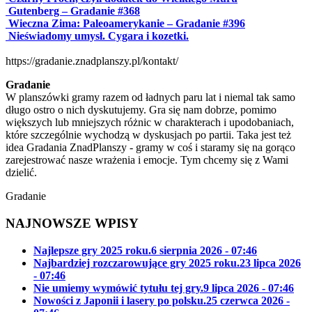
Gutenberg – Gradanie #368
Wieczna Zima: Paleoamerykanie – Gradanie #396
Nieświadomy umysł. Cygara i kozetki.
https://gradanie.znadplanszy.pl/kontakt/
Gradanie
W planszówki gramy razem od ładnych paru lat i niemal tak samo
długo ostro o nich dyskutujemy. Gra się nam dobrze, pomimo
większych lub mniejszych różnic w charakterach i upodobaniach,
które szczególnie wychodzą w dyskusjach po partii. Taka jest też
idea Gradania ZnadPlanszy - gramy w coś i staramy się na gorąco
zarejestrować nasze wrażenia i emocje. Tym chcemy się z Wami
dzielić.
Gradanie
NAJNOWSZE WPISY
Najlepsze gry 2025 roku.
6 sierpnia 2026 - 07:46
Najbardziej rozczarowujące gry 2025 roku.
23 lipca 2026
- 07:46
Nie umiemy wymówić tytułu tej gry.
9 lipca 2026 - 07:46
Nowości z Japonii i lasery po polsku.
25 czerwca 2026 -