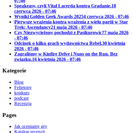
07:46
Speakeasy, czyli Vital Lacerda kontra Gradanie.
18
czerwca 2026 - 07:46
Wyniki Golden Geek Awards 2025
4 czerwca 2026 - 07:46
Pierwsze wrażenia kontra wrażenia z wielu partii w Star
Trek: Ascendancy
21 maja 2026 - 07:46
Czy Niezwyciężony pochodzi z Pasikurowic?
7 maja 2026
- 07:46
Odcinek o kilku grach wydawnictwa Rebel.
30 kwietnia
2026 - 07:46
Zagraliśmy w Kinfire Delve i Nuns on the Run. Bez
związku.
16 kwietnia 2026 - 07:46
Kategorie
Blog
Felietony
konkurs
podcast
Recenzja
Pages
Jak oceniamy gry
Katalog recenzji