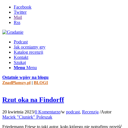
Facebook
Twitter
Mail
Rss
Podcast
Jak oceniamy gry
Katalog recenzji
Kontakt
Szukaj
Menu
Menu
Ostatnie wpisy na blogu
ZnadPlanszy.pl
|
BLOGI
Rzut oka na Findorff
20 kwietnia 2023
/
0 Komentarze
/
w
podcast
,
Recenzja
/
Autor
Maciek "Ciuniek" Poleszak
Friedemann Friese to taki autor, koło którego nie potrafimy przejść