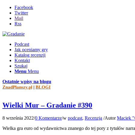
Facebook
Twitter
Mail
Rss
Podcast
Jak oceniamy gry
Katalog recenzji
Kontakt
Szukaj
Menu
Menu
Ostatnie wpisy na blogu
ZnadPlanszy.pl
|
BLOGI
Wielki Mur – Gradanie #390
8 września 2022
/
0 Komentarze
/
w
podcast
,
Recenzja
/
Autor
Maciek "
Wielka gra euro od wydawnictwa znanego do tej pory z tytułów narr