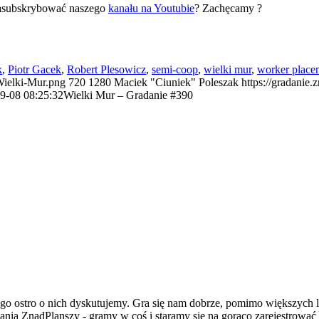
zasubskrybować naszego
kanału na Youtubie
? Zachęcamy ?
k
,
Piotr Gacek
,
Robert Plesowicz
,
semi-coop
,
wielki mur
,
worker place
/Wielki-Mur.png
720
1280
Maciek "Ciuniek" Poleszak
https://gradanie
9-08 08:25:32
Wielki Mur – Gradanie #390
go ostro o nich dyskutujemy. Gra się nam dobrze, pomimo większych l
dania ZnadPlanszy - gramy w coś i staramy się na gorąco zarejestrować