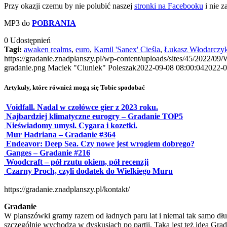
Przy okazji czemu by nie polubić naszej
stronki na Facebooku
i nie 
MP3 do
POBRANIA
0
Udostępnień
Tagi:
awaken realms
,
euro
,
Kamil 'Sanex' Cieśla
,
Łukasz Włodarczy
https://gradanie.znadplanszy.pl/wp-content/uploads/sites/45/2022/09
gradanie.png
Maciek "Ciuniek" Poleszak
2022-09-08 08:00:04
2022-0
Artykuły, które również mogą się Tobie spodobać
Voidfall. Nadal w czołówce gier z 2023 roku.
Najbardziej klimatyczne eurogry – Gradanie TOP5
Nieświadomy umysł. Cygara i kozetki.
Mur Hadriana – Gradanie #364
Endeavor: Deep Sea. Czy nowe jest wrogiem dobrego?
Ganges – Gradanie #216
Woodcraft – pół rzutu okiem, pół recenzji
Czarny Proch, czyli dodatek do Wielkiego Muru
https://gradanie.znadplanszy.pl/kontakt/
Gradanie
W planszówki gramy razem od ładnych paru lat i niemal tak samo dłu
szczególnie wychodzą w dyskusjach po partii. Taka jest też idea Gra