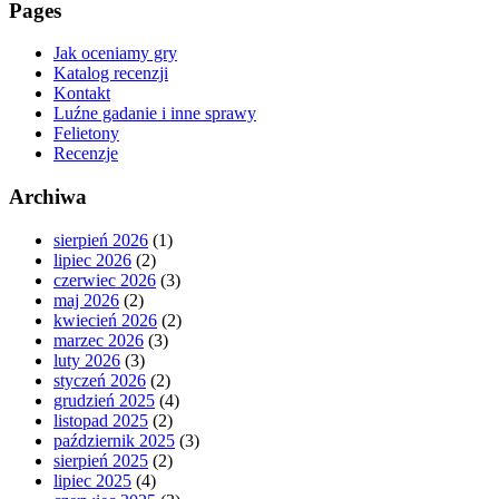
Pages
Jak oceniamy gry
Katalog recenzji
Kontakt
Luźne gadanie i inne sprawy
Felietony
Recenzje
Archiwa
sierpień 2026
(1)
lipiec 2026
(2)
czerwiec 2026
(3)
maj 2026
(2)
kwiecień 2026
(2)
marzec 2026
(3)
luty 2026
(3)
styczeń 2026
(2)
grudzień 2025
(4)
listopad 2025
(2)
październik 2025
(3)
sierpień 2025
(2)
lipiec 2025
(4)