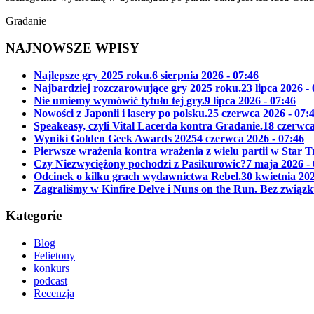
Gradanie
NAJNOWSZE WPISY
Najlepsze gry 2025 roku.
6 sierpnia 2026 - 07:46
Najbardziej rozczarowujące gry 2025 roku.
23 lipca 2026 -
Nie umiemy wymówić tytułu tej gry.
9 lipca 2026 - 07:46
Nowości z Japonii i lasery po polsku.
25 czerwca 2026 - 07:
Speakeasy, czyli Vital Lacerda kontra Gradanie.
18 czerwca
Wyniki Golden Geek Awards 2025
4 czerwca 2026 - 07:46
Pierwsze wrażenia kontra wrażenia z wielu partii w Star 
Czy Niezwyciężony pochodzi z Pasikurowic?
7 maja 2026 -
Odcinek o kilku grach wydawnictwa Rebel.
30 kwietnia 202
Zagraliśmy w Kinfire Delve i Nuns on the Run. Bez związk
Kategorie
Blog
Felietony
konkurs
podcast
Recenzja