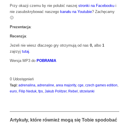
Przy okazji czemu by nie polubić naszej
stronki na Facebooku
i
nie zasubskrybować naszego
kanału na Youtubie
? Zachęcamy
🙂
Prezentacja
:
Recenzja
:
Jeżeli nie wiesz dlaczego gry otrzymują od nas
0,
albo
1
zajrzyj
tutaj
.
Wersja MP3 do
POBRANIA
0
Udostępnień
Tagi:
adrenalina
,
adrenaline
,
area majority
,
cge
,
czech games edition
,
euro
,
Filip Neduk
,
fps
,
Jakub Politzer
,
Rebel
,
strzelanki
Artykuły, które również mogą się Tobie spodobać