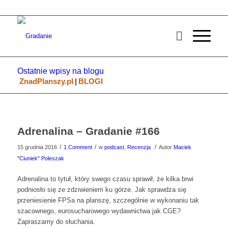
Ostatnie wpisy na blogu
ZnadPlanszy.pl
|
BLOGI
Adrenalina – Gradanie #166
/
/
/
15 grudnia 2016
1 Comment
w
podcast
,
Recenzja
Autor
Maciek
"Ciuniek" Poleszak
Adrenalina to tytuł, który swego czasu sprawił, że kilka brwi
podniosło się ze zdziwieniem ku górze. Jak sprawdza się
przeniesienie FPSa na planszę, szczególnie w wykonaniu tak
szacownego, eurosucharowego wydawnictwa jak CGE?
Zapraszamy do słuchania.