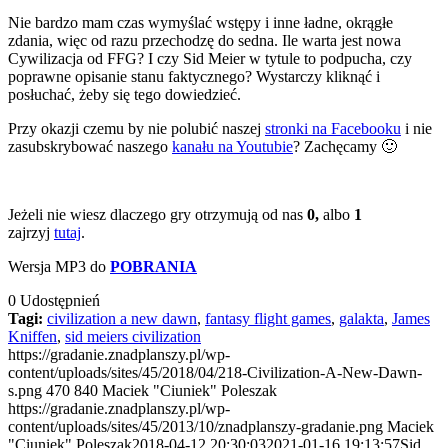
Nie bardzo mam czas wymyślać wstępy i inne ładne, okrągłe
zdania, więc od razu przechodzę do sedna. Ile warta jest nowa
Cywilizacja od FFG? I czy Sid Meier w tytule to podpucha, czy
poprawne opisanie stanu faktycznego? Wystarczy kliknąć i
posłuchać, żeby się tego dowiedzieć.
Przy okazji czemu by nie polubić naszej
stronki na Facebooku
i nie
zasubskrybować naszego
kanału na Youtubie
? Zachęcamy 🙂
Jeżeli nie wiesz dlaczego gry otrzymują od nas
0,
albo
1
zajrzyj
tutaj
.
Wersja MP3 do
POBRANIA
0
Udostępnień
Tagi:
civilization a new dawn
,
fantasy flight games
,
galakta
,
James
Kniffen
,
sid meiers civilization
https://gradanie.znadplanszy.pl/wp-
content/uploads/sites/45/2018/04/218-Civilization-A-New-Dawn-
s.png
470
840
Maciek "Ciuniek" Poleszak
https://gradanie.znadplanszy.pl/wp-
content/uploads/sites/45/2013/10/znadplanszy-gradanie.png
Maciek
"Ciuniek" Poleszak
2018-04-12 20:30:03
2021-01-16 19:13:57
Sid