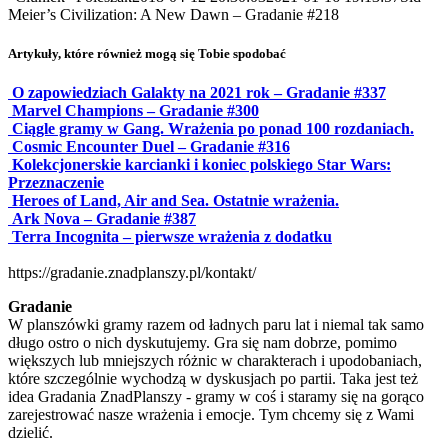
Meier’s Civilization: A New Dawn – Gradanie #218
Artykuły, które również mogą się Tobie spodobać
O zapowiedziach Galakty na 2021 rok – Gradanie #337
Marvel Champions – Gradanie #300
Ciągle gramy w Gang. Wrażenia po ponad 100 rozdaniach.
Cosmic Encounter Duel – Gradanie #316
Kolekcjonerskie karcianki i koniec polskiego Star Wars:
Przeznaczenie
Heroes of Land, Air and Sea. Ostatnie wrażenia.
Ark Nova – Gradanie #387
Terra Incognita – pierwsze wrażenia z dodatku
https://gradanie.znadplanszy.pl/kontakt/
Gradanie
W planszówki gramy razem od ładnych paru lat i niemal tak samo
długo ostro o nich dyskutujemy. Gra się nam dobrze, pomimo
większych lub mniejszych różnic w charakterach i upodobaniach,
które szczególnie wychodzą w dyskusjach po partii. Taka jest też
idea Gradania ZnadPlanszy - gramy w coś i staramy się na gorąco
zarejestrować nasze wrażenia i emocje. Tym chcemy się z Wami
dzielić.