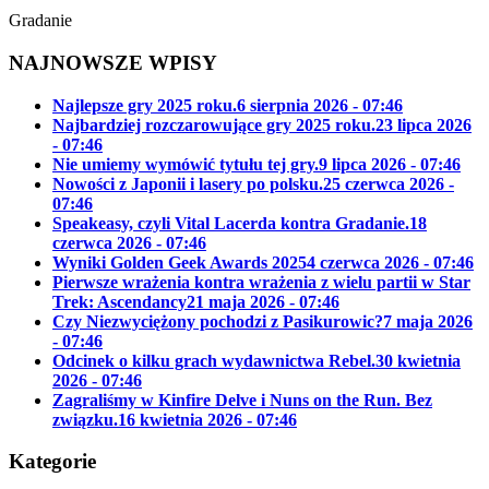
Gradanie
NAJNOWSZE WPISY
Najlepsze gry 2025 roku.
6 sierpnia 2026 - 07:46
Najbardziej rozczarowujące gry 2025 roku.
23 lipca 2026
- 07:46
Nie umiemy wymówić tytułu tej gry.
9 lipca 2026 - 07:46
Nowości z Japonii i lasery po polsku.
25 czerwca 2026 -
07:46
Speakeasy, czyli Vital Lacerda kontra Gradanie.
18
czerwca 2026 - 07:46
Wyniki Golden Geek Awards 2025
4 czerwca 2026 - 07:46
Pierwsze wrażenia kontra wrażenia z wielu partii w Star
Trek: Ascendancy
21 maja 2026 - 07:46
Czy Niezwyciężony pochodzi z Pasikurowic?
7 maja 2026
- 07:46
Odcinek o kilku grach wydawnictwa Rebel.
30 kwietnia
2026 - 07:46
Zagraliśmy w Kinfire Delve i Nuns on the Run. Bez
związku.
16 kwietnia 2026 - 07:46
Kategorie