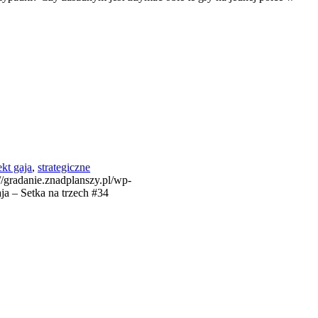
ekt gaja
,
strategiczne
://gradanie.znadplanszy.pl/wp-
ja – Setka na trzech #34