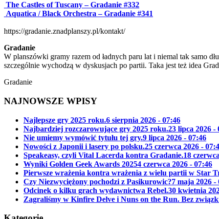
The Castles of Tuscany – Gradanie #332
Aquatica / Black Orchestra – Gradanie #341
https://gradanie.znadplanszy.pl/kontakt/
Gradanie
W planszówki gramy razem od ładnych paru lat i niemal tak samo dłu
szczególnie wychodzą w dyskusjach po partii. Taka jest też idea Gra
Gradanie
NAJNOWSZE WPISY
Najlepsze gry 2025 roku.
6 sierpnia 2026 - 07:46
Najbardziej rozczarowujące gry 2025 roku.
23 lipca 2026 -
Nie umiemy wymówić tytułu tej gry.
9 lipca 2026 - 07:46
Nowości z Japonii i lasery po polsku.
25 czerwca 2026 - 07:
Speakeasy, czyli Vital Lacerda kontra Gradanie.
18 czerwca
Wyniki Golden Geek Awards 2025
4 czerwca 2026 - 07:46
Pierwsze wrażenia kontra wrażenia z wielu partii w Star 
Czy Niezwyciężony pochodzi z Pasikurowic?
7 maja 2026 -
Odcinek o kilku grach wydawnictwa Rebel.
30 kwietnia 202
Zagraliśmy w Kinfire Delve i Nuns on the Run. Bez związk
Kategorie