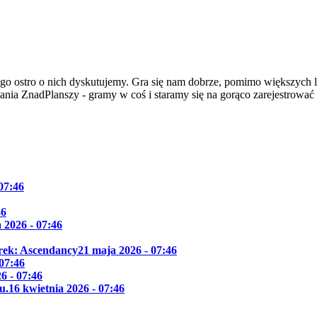
go ostro o nich dyskutujemy. Gra się nam dobrze, pomimo większych l
dania ZnadPlanszy - gramy w coś i staramy się na gorąco zarejestrować
 07:46
46
 2026 - 07:46
Trek: Ascendancy
21 maja 2026 - 07:46
 07:46
6 - 07:46
u.
16 kwietnia 2026 - 07:46