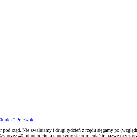
iuniek" Poleszak
gier pod rząd. Nie zwalniamy i drugi tydzień z rzędu sięgamy po (wzgl
Czy przez 40 minut odcinka nauczymy się odmieniać tę nazwę przez prz