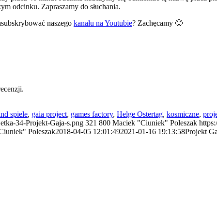
szym odcinku. Zapraszamy do słuchania.
zasubskrybować naszego
kanału na Youtubie
? Zachęcamy 🙂
ecenzji.
and spiele
,
gaia project
,
games factory
,
Helge Ostertag
,
kosmiczne
,
proj
Setka-34-Projekt-Gaja-s.png
321
800
Maciek "Ciuniek" Poleszak
https
Ciuniek" Poleszak
2018-04-05 12:01:49
2021-01-16 19:13:58
Projekt Ga