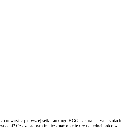
ędną) nowość z pierwszej setki rankingu BGG. Jak na naszych stołach
ypadki? Czy zasadnym jest trzymać obie te gry na jednej półce w