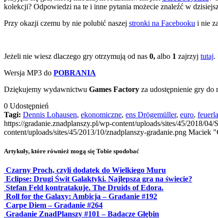
kolekcji? Odpowiedzi na te i inne pytania możecie znaleźć w dzisiej
Przy okazji czemu by nie polubić naszej
stronki na Facebooku
i nie 
Jeżeli nie wiesz dlaczego gry otrzymują od nas
0,
albo
1
zajrzyj
tutaj
.
Wersja MP3 do
POBRANIA
Dziękujemy wydawnictwu
Games Factory
za udostępnienie gry do r
0
Udostępnień
Tagi:
Dennis Lohausen
,
ekonomiczne
,
ens Drögemüller
,
euro
,
feuerl
https://gradanie.znadplanszy.pl/wp-content/uploads/sites/45/2018/04/
content/uploads/sites/45/2013/10/znadplanszy-gradanie.png
Maciek "
Artykuły, które również mogą się Tobie spodobać
Czarny Proch, czyli dodatek do Wielkiego Muru
Eclipse: Drugi Świt Galaktyki. Najlepsza gra na świecie?
Stefan Feld kontratakuje. The Druids of Edora.
Roll for the Galaxy: Ambicja – Gradanie #192
Carpe Diem – Gradanie #264
Gradanie ZnadPlanszy #101 – Badacze Głębin