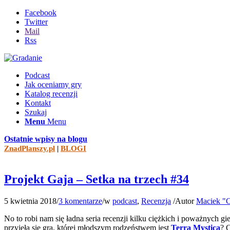
Facebook
Twitter
Mail
Rss
Podcast
Jak oceniamy gry
Katalog recenzji
Kontakt
Szukaj
Menu
Menu
Ostatnie wpisy na blogu
ZnadPlanszy.pl
|
BLOGI
Projekt Gaja – Setka na trzech #34
5 kwietnia 2018
/
3 komentarze
/
w
podcast
,
Recenzja
/
Autor
Maciek "C
No to robi nam się ładna seria recenzji kilku ciężkich i poważnych 
przyjęła się gra, której młodszym rodzeństwem jest
Terra Mystica
? 