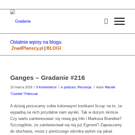
Ostatnie wpisy na blogu
ZnadPlanszy.pl
|
BLOGI
Ganges – Gradanie #216
/
/
/
15 marca 2018
0 Komentarze
w
podcast
,
Recenzja
Autor
Maciek
"Ciuniek" Poleszak
A dzisiaj porzucamy sobie kolorowymi kostkami licząc na to, że
wypadną na nich przydatne nam wyniki. Tak w dużym skrócie.
Czy warto zainteresować się nową grą Inki i Markusa Brandów?
Szczególnie, że zainteresował się nią już Egmont? Zapraszamy
do słuchania, może z poniższego odcinka wyłoni się jakaś