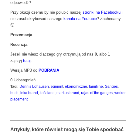
odpowiedź?
Przy okazji czemu by nie polubić naszej
stronki na Facebooku
i
nie zasubskrybować naszego
kanału na Youtubie
? Zachęcamy
🙂
Prezentacja
:
Recenzja
:
Jeżeli nie wiesz dlaczego gry otrzymują od nas
0,
albo
1
zajrzyj
tutaj
.
Wersja MP3 do
POBRANIA
0
Udostępnień
Tagi:
Dennis Lohausen
,
egmont
,
ekonomiczne
,
familijne
,
Ganges
,
huch
,
inka brand
,
kościane
,
markus brand
,
rajas of the ganges
,
worker
placement
Artykuły, które również mogą się Tobie spodobać