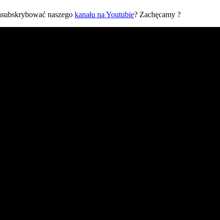
zasubskrybować naszego
kanału na Youtubie
? Zachęcamy ?