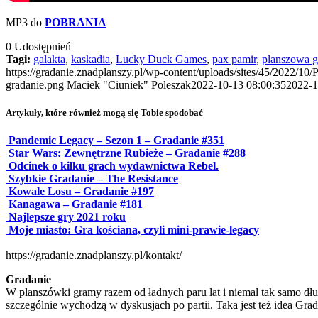
MP3 do
POBRANIA
0
Udostępnień
Tagi:
galakta
,
kaskadia
,
Lucky Duck Games
,
pax pamir
,
planszowa g
https://gradanie.znadplanszy.pl/wp-content/uploads/sites/45/2022/10
gradanie.png
Maciek "Ciuniek" Poleszak
2022-10-13 08:00:35
2022-1
Artykuły, które również mogą się Tobie spodobać
Pandemic Legacy – Sezon 1 – Gradanie #351
Star Wars: Zewnętrzne Rubieże – Gradanie #288
Odcinek o kilku grach wydawnictwa Rebel.
Szybkie Gradanie – The Resistance
Kowale Losu – Gradanie #197
Kanagawa – Gradanie #181
Najlepsze gry 2021 roku
Moje miasto: Gra kościana, czyli mini-prawie-legacy
https://gradanie.znadplanszy.pl/kontakt/
Gradanie
W planszówki gramy razem od ładnych paru lat i niemal tak samo dłu
szczególnie wychodzą w dyskusjach po partii. Taka jest też idea Gra