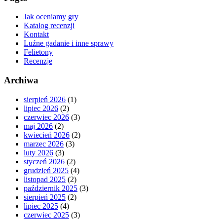
Jak oceniamy gry
Katalog recenzji
Kontakt
Luźne gadanie i inne sprawy
Felietony
Recenzje
Archiwa
sierpień 2026
(1)
lipiec 2026
(2)
czerwiec 2026
(3)
maj 2026
(2)
kwiecień 2026
(2)
marzec 2026
(3)
luty 2026
(3)
styczeń 2026
(2)
grudzień 2025
(4)
listopad 2025
(2)
październik 2025
(3)
sierpień 2025
(2)
lipiec 2025
(4)
czerwiec 2025
(3)