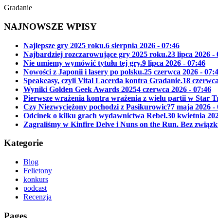
Gradanie
NAJNOWSZE WPISY
Najlepsze gry 2025 roku.
6 sierpnia 2026 - 07:46
Najbardziej rozczarowujące gry 2025 roku.
23 lipca 2026 -
Nie umiemy wymówić tytułu tej gry.
9 lipca 2026 - 07:46
Nowości z Japonii i lasery po polsku.
25 czerwca 2026 - 07:
Speakeasy, czyli Vital Lacerda kontra Gradanie.
18 czerwca
Wyniki Golden Geek Awards 2025
4 czerwca 2026 - 07:46
Pierwsze wrażenia kontra wrażenia z wielu partii w Star 
Czy Niezwyciężony pochodzi z Pasikurowic?
7 maja 2026 -
Odcinek o kilku grach wydawnictwa Rebel.
30 kwietnia 202
Zagraliśmy w Kinfire Delve i Nuns on the Run. Bez związk
Kategorie
Blog
Felietony
konkurs
podcast
Recenzja
Pages