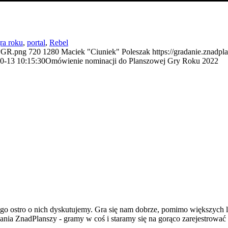
ra roku
,
portal
,
Rebel
/PGR.png
720
1280
Maciek "Ciuniek" Poleszak
https://gradanie.znadpl
0-13 10:15:30
Omówienie nominacji do Planszowej Gry Roku 2022
go ostro o nich dyskutujemy. Gra się nam dobrze, pomimo większych l
dania ZnadPlanszy - gramy w coś i staramy się na gorąco zarejestrować