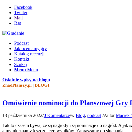
Facebook
Twitter
Mail
Rss
Podcast
Jak oceniamy gry
Katalog recenzji
Kontakt
Szukaj
Menu
Menu
Ostatnie wpisy na blogu
ZnadPlanszy.pl
|
BLOGI
Omówienie nominacji do Planszowej Gry 
13 października 2022
/
0 Komentarze
/
w
Blog
,
podcast
/
Autor
Maciek 
Tak to czasem bywa, że są nagrody i są nominacje do nagród. A jak są
a my nie znamy jeszcze jego wyników. Zapraszamy do słuchania.