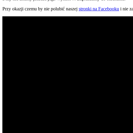
Przy okazji czemu by nie polubić naszej
stronki na Facebooku
i nie 