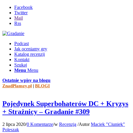
Facebook
Twitter
Mail
Rss
Podcast
Jak oceniamy gry
Katalog recenzji
Kontakt
Szukaj
Menu
Menu
Ostatnie wpisy na blogu
ZnadPlanszy.pl
|
BLOGI
Pojedynek Superbohaterów DC + Kryzys
+ Strażnicy – Gradanie #309
2 lipca 2020
/
0 Komentarze
/
w
Recenzja
/
Autor
Maciek "Ciuniek"
Poleszak