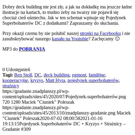
Dobry deck building nie jest zły, a jak na dokładkę ma jeszcze ładne
ilustracje na kartach, to trudno żeby na twarzy nie pojawił się
chociaż cień uśmiechu. Jak w ten schemat wpisuje się Pojedynek
Superbohaterów DC z dodatkami? Zapraszamy do słuchania.
Przy okazji czemu by nie polubić naszej
stronki na Facebooku
i nie
zasubskrybować naszego
kanału na Youtubie
? Zachęcamy 🙂
MP3 do
POBRANIA
0
Udostępnień
Tagi:
Ben Stoll
,
DC
,
deck building
,
egmont
,
familijne
,
kooperacyjne
,
kryzys
,
Matt Hyra
,
pojedynek superbohaterów
,
strażnicy
https://gradanie.znadplanszy.pl/wp-
content/uploads/sites/45/2020/07/Pojedynek-superbohaterów.png
720
1280
Maciek "Ciuniek" Poleszak
https://gradanie.znadplanszy.pl/wp-
content/uploads/sites/45/2013/10/znadplanszy-gradanie.png
Maciek
"Ciuniek" Poleszak
2020-07-02 08:00:58
2021-01-16
19:13:15
Pojedynek Superbohaterów DC + Kryzys + Strażnicy –
Gradanie #309