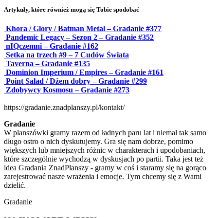
Artykuły, które również mogą się Tobie spodobać
Khora / Glory / Batman Metal – Gradanie #377
Pandemic Legacy – Sezon 2 – Gradanie #352
nIQczemni – Gradanie #162
Setka na trzech #9 – 7 Cudów Świata
Taverna – Gradanie #135
Dominion Imperium / Empires – Gradanie #161
Point Salad / Dżem dobry – Gradanie #299
Zdobywcy Kosmosu – Gradanie #273
https://gradanie.znadplanszy.pl/kontakt/
Gradanie
W planszówki gramy razem od ładnych paru lat i niemal tak samo
długo ostro o nich dyskutujemy. Gra się nam dobrze, pomimo
większych lub mniejszych różnic w charakterach i upodobaniach,
które szczególnie wychodzą w dyskusjach po partii. Taka jest też
idea Gradania ZnadPlanszy - gramy w coś i staramy się na gorąco
zarejestrować nasze wrażenia i emocje. Tym chcemy się z Wami
dzielić.
Gradanie