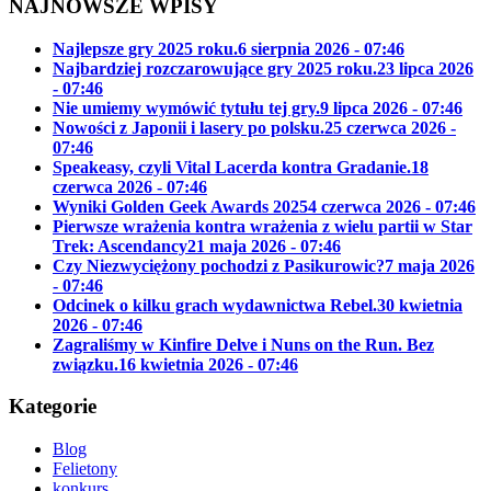
NAJNOWSZE WPISY
Najlepsze gry 2025 roku.
6 sierpnia 2026 - 07:46
Najbardziej rozczarowujące gry 2025 roku.
23 lipca 2026
- 07:46
Nie umiemy wymówić tytułu tej gry.
9 lipca 2026 - 07:46
Nowości z Japonii i lasery po polsku.
25 czerwca 2026 -
07:46
Speakeasy, czyli Vital Lacerda kontra Gradanie.
18
czerwca 2026 - 07:46
Wyniki Golden Geek Awards 2025
4 czerwca 2026 - 07:46
Pierwsze wrażenia kontra wrażenia z wielu partii w Star
Trek: Ascendancy
21 maja 2026 - 07:46
Czy Niezwyciężony pochodzi z Pasikurowic?
7 maja 2026
- 07:46
Odcinek o kilku grach wydawnictwa Rebel.
30 kwietnia
2026 - 07:46
Zagraliśmy w Kinfire Delve i Nuns on the Run. Bez
związku.
16 kwietnia 2026 - 07:46
Kategorie
Blog
Felietony
konkurs