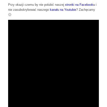
Przy okazji czemu by nie polubić naszej
stronki na Facebooku
i
nie zasubskrybować naszego
kanału na Youtubie
? Zachęcamy
🙂