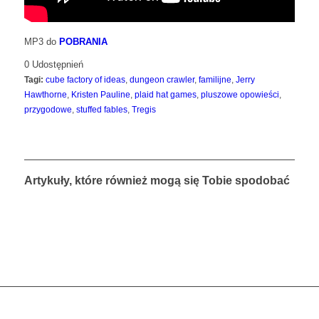
MP3 do
POBRANIA
0
Udostępnień
Tagi:
cube factory of ideas
,
dungeon crawler
,
familijne
,
Jerry
Hawthorne
,
Kristen Pauline
,
plaid hat games
,
pluszowe opowieści
,
przygodowe
,
stuffed fables
,
Tregis
Artykuły, które również mogą się Tobie spodobać