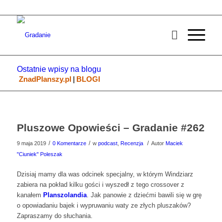
Ostatnie wpisy na blogu
ZnadPlanszy.pl
|
BLOGI
Pluszowe Opowieści – Gradanie #262
/
/
/
9 maja 2019
0 Komentarze
w
podcast
,
Recenzja
Autor
Maciek
"Ciuniek" Poleszak
Dzisiaj mamy dla was odcinek specjalny, w którym Windziarz
zabiera na pokład kilku gości i wyszedł z tego crossover z
kanałem
Planszolandia
. Jak panowie z dziećmi bawili się w grę
o opowiadaniu bajek i wypruwaniu waty ze złych pluszaków?
Zapraszamy do słuchania.