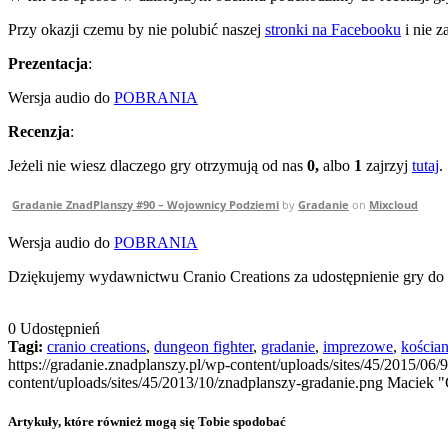
Przy okazji czemu by nie polubić naszej
stronki na Facebooku
i nie 
Prezentacja
:
Wersja audio do
POBRANIA
Recenzja
:
Jeżeli nie wiesz dlaczego gry otrzymują od nas
0,
albo
1
zajrzyj
tutaj
.
Gradanie ZnadPlanszy #90 – Wojownicy Podziemi
by
Gradanie
on
Mixcloud
Wersja audio do
POBRANIA
Dziękujemy wydawnictwu Cranio Creations za udostępnienie gry do r
0
Udostępnień
Tagi:
cranio creations
,
dungeon fighter
,
gradanie
,
imprezowe
,
kościa
https://gradanie.znadplanszy.pl/wp-content/uploads/sites/45/2015/0
content/uploads/sites/45/2013/10/znadplanszy-gradanie.png
Maciek "
Artykuły, które również mogą się Tobie spodobać