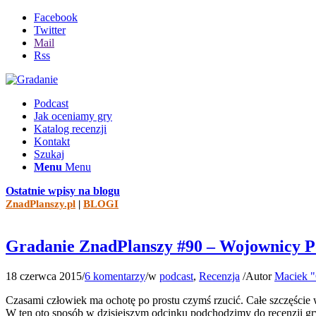
Facebook
Twitter
Mail
Rss
Podcast
Jak oceniamy gry
Katalog recenzji
Kontakt
Szukaj
Menu
Menu
Ostatnie wpisy na blogu
ZnadPlanszy.pl
|
BLOGI
Gradanie ZnadPlanszy #90 – Wojownicy P
18 czerwca 2015
/
6 komentarzy
/
w
podcast
,
Recenzja
/
Autor
Maciek "
Czasami człowiek ma ochotę po prostu czymś rzucić. Całe szczęści
W ten oto sposób w dzisiejszym odcinku podchodzimy do recenzji gr