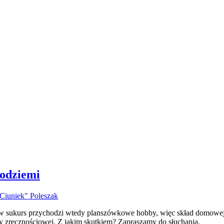
odziemi
Ciuniek" Poleszak
e w sukurs przychodzi wtedy planszówkowe hobby, więc skład domowej
y zręcznościowej. Z jakim skutkiem? Zapraszamy do słuchania.