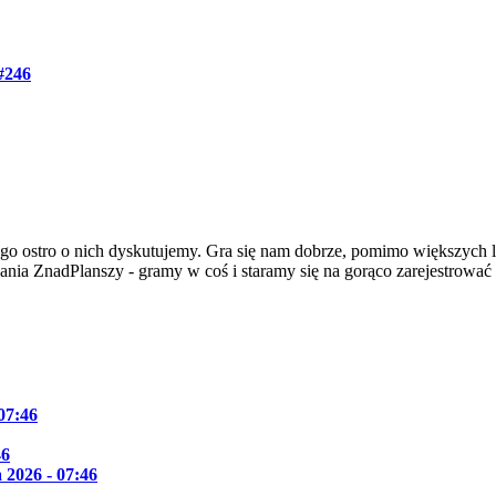
#246
go ostro o nich dyskutujemy. Gra się nam dobrze, pomimo większych l
dania ZnadPlanszy - gramy w coś i staramy się na gorąco zarejestrować
 07:46
46
 2026 - 07:46