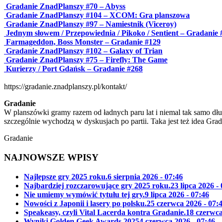
Gradanie ZnadPlanszy #70 – Abyss
Gradanie ZnadPlanszy #104 – XCOM: Gra planszowa
Gradanie ZnadPlanszy #97 – Namiestnik (Viceroy)
Jednym słowem / Przepowiednia / Pikoko / Sentient – Gradanie 
Farmageddon, Boss Monster – Gradanie #129
Gradanie ZnadPlanszy #102 – Galaxy of Trian
Gradanie ZnadPlanszy #75 – Firefly: The Game
Kurierzy / Port Gdańsk – Gradanie #268
https://gradanie.znadplanszy.pl/kontakt/
Gradanie
W planszówki gramy razem od ładnych paru lat i niemal tak samo dłu
szczególnie wychodzą w dyskusjach po partii. Taka jest też idea Gra
Gradanie
NAJNOWSZE WPISY
Najlepsze gry 2025 roku.
6 sierpnia 2026 - 07:46
Najbardziej rozczarowujące gry 2025 roku.
23 lipca 2026 -
Nie umiemy wymówić tytułu tej gry.
9 lipca 2026 - 07:46
Nowości z Japonii i lasery po polsku.
25 czerwca 2026 - 07:
Speakeasy, czyli Vital Lacerda kontra Gradanie.
18 czerwca
Wyniki Golden Geek Awards 2025
4 czerwca 2026 - 07:46