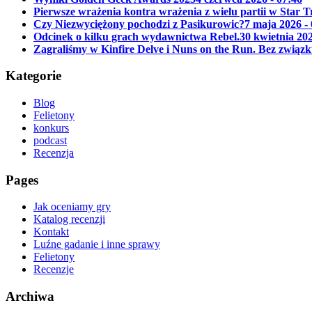
Pierwsze wrażenia kontra wrażenia z wielu partii w Star 
Czy Niezwyciężony pochodzi z Pasikurowic?
7 maja 2026 -
Odcinek o kilku grach wydawnictwa Rebel.
30 kwietnia 202
Zagraliśmy w Kinfire Delve i Nuns on the Run. Bez związk
Kategorie
Blog
Felietony
konkurs
podcast
Recenzja
Pages
Jak oceniamy gry
Katalog recenzji
Kontakt
Luźne gadanie i inne sprawy
Felietony
Recenzje
Archiwa