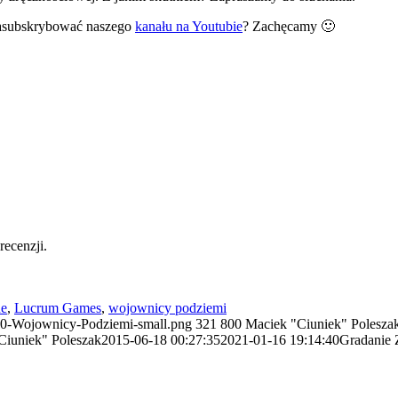
zasubskrybować naszego
kanału na Youtubie
? Zachęcamy 🙂
ecenzji.
ne
,
Lucrum Games
,
wojownicy podziemi
6/90-Wojownicy-Podziemi-small.png
321
800
Maciek "Ciuniek" Polesza
Ciuniek" Poleszak
2015-06-18 00:27:35
2021-01-16 19:14:40
Gradanie 