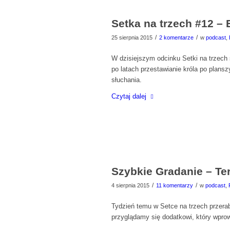
Setka na trzech #12 – 
/
/
25 sierpnia 2015
2 komentarze
w
podcast
,
W dzisiejszym odcinku Setki na trzech s
po latach przestawianie króla po plans
słuchania.
Czytaj dalej
Szybkie Gradanie – Ter
/
/
4 sierpnia 2015
11 komentarzy
w
podcast
,
Tydzień temu w Setce na trzech przerab
przyglądamy się dodatkowi, który wpro