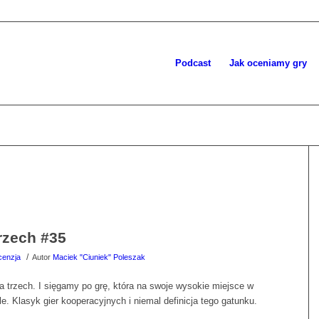
Podcast
Jak oceniamy gry
rzech #35
/
cenzja
Autor
Maciek "Ciuniek" Poleszak
 trzech. I sięgamy po grę, która na swoje wysokie miejsce w
. Klasyk gier kooperacyjnych i niemal definicja tego gatunku.