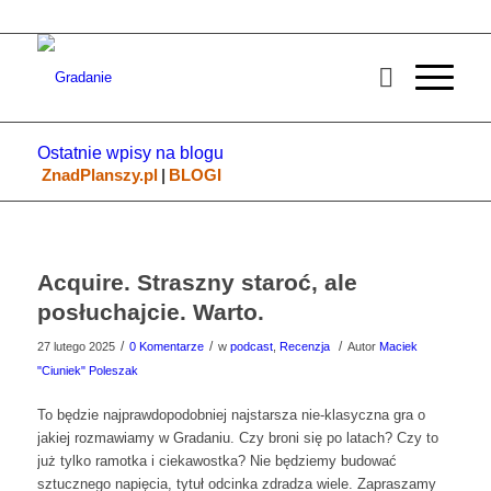
Ostatnie wpisy na blogu
ZnadPlanszy.pl
|
BLOGI
Acquire. Straszny staroć, ale
posłuchajcie. Warto.
/
/
/
27 lutego 2025
0 Komentarze
w
podcast
,
Recenzja
Autor
Maciek
"Ciuniek" Poleszak
To będzie najprawdopodobniej najstarsza nie-klasyczna gra o
jakiej rozmawiamy w Gradaniu. Czy broni się po latach? Czy to
już tylko ramotka i ciekawostka? Nie będziemy budować
sztucznego napięcia, tytuł odcinka zdradza wiele. Zapraszamy