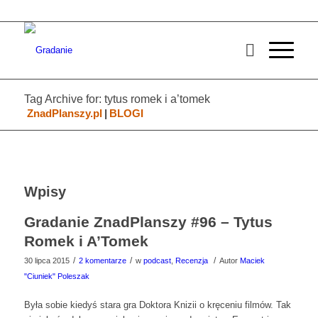
Tag Archive for: tytus romek i a’tomek
ZnadPlanszy.pl
|
BLOGI
Wpisy
Gradanie ZnadPlanszy #96 – Tytus
Romek i A’Tomek
/
/
/
30 lipca 2015
2 komentarze
w
podcast
,
Recenzja
Autor
Maciek
"Ciuniek" Poleszak
Była sobie kiedyś stara gra Doktora Knizii o kręceniu filmów. Tak