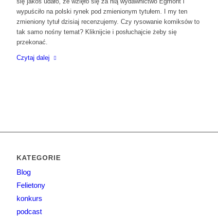
się jakoś udało, ze wzięło się za nią wydawnictwo Egmont i
wypuściło na polski rynek pod zmienionym tytułem. I my ten
zmieniony tytuł dzisiaj recenzujemy. Czy rysowanie komiksów to
tak samo nośny temat? Kliknijcie i posłuchajcie żeby się
przekonać.
Czytaj dalej
KATEGORIE
Blog
Felietony
konkurs
podcast