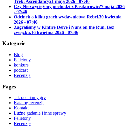
Trek: Ascendancy
21 maja 2026 - 07:46
Czy Niezwyciężony pochodzi z Pasikurowic?
7 maja 2026
- 07:46
Odcinek o kilku grach wydawnictwa Rebel.
30 kwietnia
2026 - 07:46
Zagraliśmy w Kinfire Delve i Nuns on the Run. Bez
związku.
16 kwietnia 2026 - 07:46
Kategorie
Blog
Felietony
konkurs
podcast
Recenzja
Pages
Jak oceniamy gry
Katalog recenzji
Kontakt
Luźne gadanie i inne sprawy
Felietony
Recenzje