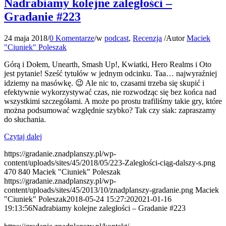
Nadrabiamy kolejne zaległości –
Gradanie #223
24 maja 2018
/
0 Komentarze
/
w
podcast
,
Recenzja
/
Autor
Maciek
"Ciuniek" Poleszak
Górą i Dołem, Unearth, Smash Up!, Kwiatki, Hero Realms i Oto
jest pytanie! Sześć tytułów w jednym odcinku. Taa… najwyraźniej
idziemy na masówkę. 😉 Ale nic to, czasami trzeba się skupić i
efektywnie wykorzystywać czas, nie rozwodząc się bez końca nad
wszystkimi szczegółami. A może po prostu trafiliśmy takie gry, które
można podsumować względnie szybko? Tak czy siak: zapraszamy
do słuchania.
Czytaj dalej
https://gradanie.znadplanszy.pl/wp-
content/uploads/sites/45/2018/05/223-Zaległości-ciąg-dalszy-s.png
470
840
Maciek "Ciuniek" Poleszak
https://gradanie.znadplanszy.pl/wp-
content/uploads/sites/45/2013/10/znadplanszy-gradanie.png
Maciek
"Ciuniek" Poleszak
2018-05-24 15:27:20
2021-01-16
19:13:56
Nadrabiamy kolejne zaległości – Gradanie #223