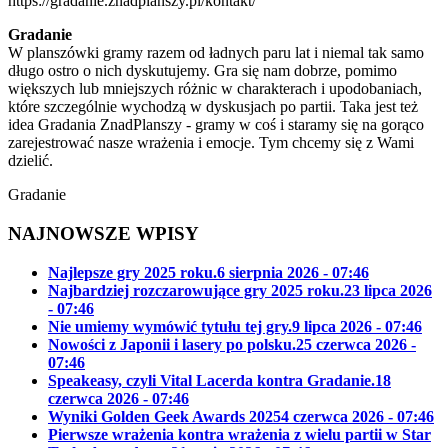
https://gradanie.znadplanszy.pl/kontakt/
Gradanie
W planszówki gramy razem od ładnych paru lat i niemal tak samo
długo ostro o nich dyskutujemy. Gra się nam dobrze, pomimo
większych lub mniejszych różnic w charakterach i upodobaniach,
które szczególnie wychodzą w dyskusjach po partii. Taka jest też
idea Gradania ZnadPlanszy - gramy w coś i staramy się na gorąco
zarejestrować nasze wrażenia i emocje. Tym chcemy się z Wami
dzielić.
Gradanie
NAJNOWSZE WPISY
Najlepsze gry 2025 roku.
6 sierpnia 2026 - 07:46
Najbardziej rozczarowujące gry 2025 roku.
23 lipca 2026
- 07:46
Nie umiemy wymówić tytułu tej gry.
9 lipca 2026 - 07:46
Nowości z Japonii i lasery po polsku.
25 czerwca 2026 -
07:46
Speakeasy, czyli Vital Lacerda kontra Gradanie.
18
czerwca 2026 - 07:46
Wyniki Golden Geek Awards 2025
4 czerwca 2026 - 07:46
Pierwsze wrażenia kontra wrażenia z wielu partii w Star