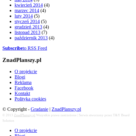
kwiecień 2014
(4)
marzec 2014
(4)
luty 2014
(5)
styczeń 2014
(5)
grudzień 2013
(4)
listopad 2013
(7)
październik 2013
(4)
Subscribe
to RSS Feed
ZnadPlanszy.pl
O projekcie
Blogi
Reklama
Facebook
Kontakt
Polityka cookies
© Copyright -
Gradanie
|
ZnadPlanszy.pl
© 2013
ZnadPlanszy.pl
Wszystkie prawa zastrzeżone | Serwis stworzony przez T&Y Board
Solution
O projekcie
Blogi