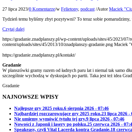
27 lipca 2023
/
0 Komentarze
/
w
Felietony
,
podcast
/
Autor
Maciek "Ciu
Tydzień temu byliśmy zbyt pozytywni? To teraz sobie pomarudzimy, t
Czytaj dalej
https://gradanie.znadplanszy.pl/wp-content/uploads/sites/45/2023/07
content/uploads/sites/45/2013/10/znadplanszy-gradanie.png
Maciek "
https://gradanie.znadplanszy.pl/kontakt/
Gradanie
W planszówki gramy razem od ładnych paru lat i niemal tak samo dłu
szczególnie wychodzą w dyskusjach po partii. Taka jest też idea Gra
Gradanie
NAJNOWSZE WPISY
Najlepsze gry 2025 roku.
6 sierpnia 2026 - 07:46
Najbardziej rozczarowujące gry 2025 roku.
23 lipca 2026 -
Nie umiemy wymówić tytułu tej gry.
9 lipca 2026 - 07:46
Nowości z Japonii i lasery po polsku.
25 czerwca 2026 - 07:
Speakeasy, czyli Vital Lacerda kontra Gradanie.
18 czerwca