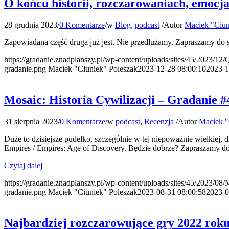
O końcu historii, rozczarowaniach, emocj
28 grudnia 2023
/
0 Komentarze
/
w
Blog
,
podcast
/
Autor
Maciek "Ciun
Zapowiadana część druga już jest. Nie przedłużamy. Zapraszamy do 
https://gradanie.znadplanszy.pl/wp-content/uploads/sites/45/2023/1
gradanie.png
Maciek "Ciuniek" Poleszak
2023-12-28 08:00:10
2023-1
Mosaic: Historia Cywilizacji – Gradanie #
31 sierpnia 2023
/
0 Komentarze
/
w
podcast
,
Recenzja
/
Autor
Maciek "
Duże to dzisiejsze pudełko, szczególnie w tej niepoważnie wielkiej, 
Empires / Empires: Age of Discovery. Będzie dobrze? Zapraszamy do
Czytaj dalej
https://gradanie.znadplanszy.pl/wp-content/uploads/sites/45/2023/08
gradanie.png
Maciek "Ciuniek" Poleszak
2023-08-31 08:00:58
2023-0
Najbardziej rozczarowujące gry 2022 rok