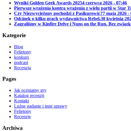
Wyniki Golden Geek Awards 2025
4 czerwca 2026 - 07:46
Pierwsze wrażenia kontra wrażenia z wielu partii w Star 
Czy Niezwyciężony pochodzi z Pasikurowic?
7 maja 2026 -
Odcinek o kilku grach wydawnictwa Rebel.
30 kwietnia 202
Zagraliśmy w Kinfire Delve i Nuns on the Run. Bez związk
Kategorie
Blog
Felietony
konkurs
podcast
Recenzja
Pages
Jak oceniamy gry
Katalog recenzji
Kontakt
Luźne gadanie i inne sprawy
Felietony
Recenzje
Archiwa