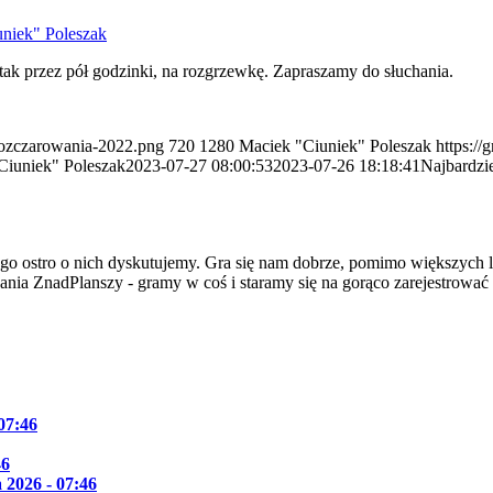
niek" Poleszak
ak przez pół godzinki, na rozgrzewkę. Zapraszamy do słuchania.
/rozczarowania-2022.png
720
1280
Maciek "Ciuniek" Poleszak
https://
Ciuniek" Poleszak
2023-07-27 08:00:53
2023-07-26 18:18:41
Najbardzi
go ostro o nich dyskutujemy. Gra się nam dobrze, pomimo większych l
dania ZnadPlanszy - gramy w coś i staramy się na gorąco zarejestrować
 07:46
46
 2026 - 07:46