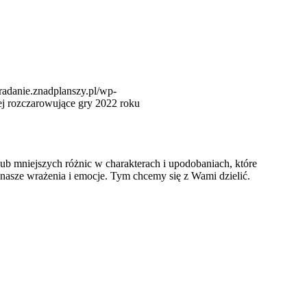
gradanie.znadplanszy.pl/wp-
ej rozczarowujące gry 2022 roku
ub mniejszych różnic w charakterach i upodobaniach, które
 nasze wrażenia i emocje. Tym chcemy się z Wami dzielić.