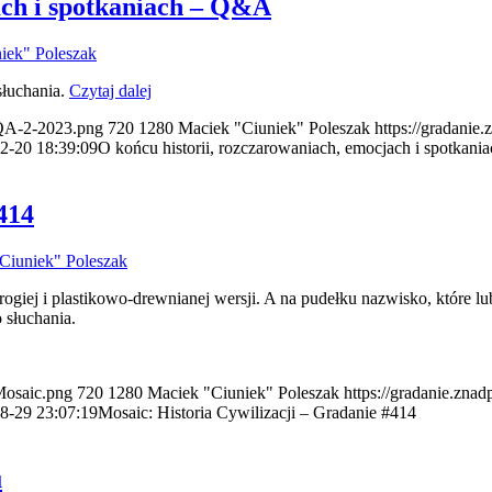
ach i spotkaniach – Q&A
iek" Poleszak
słuchania.
Czytaj dalej
2/QA-2-2023.png
720
1280
Maciek "Ciuniek" Poleszak
https://gradanie
2-20 18:39:09
O końcu historii, rozczarowaniach, emocjach i spotkan
414
Ciuniek" Poleszak
drogiej i plastikowo-drewnianej wersji. A na pudełku nazwisko, które l
 słuchania.
/Mosaic.png
720
1280
Maciek "Ciuniek" Poleszak
https://gradanie.zna
8-29 23:07:19
Mosaic: Historia Cywilizacji – Gradanie #414
u