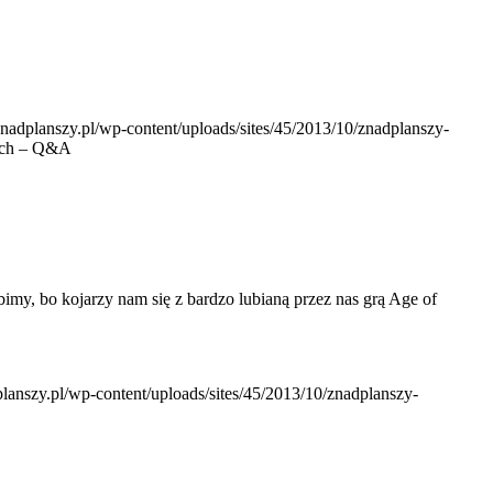
.znadplanszy.pl/wp-content/uploads/sites/45/2013/10/znadplanszy-
iach – Q&A
ubimy, bo kojarzy nam się z bardzo lubianą przez nas grą Age of
dplanszy.pl/wp-content/uploads/sites/45/2013/10/znadplanszy-