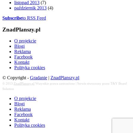
listopad 2013
(7)
październik 2013
(4)
Subscribe
to RSS Feed
ZnadPlanszy.pl
O projekcie
Blogi
Reklama
Facebook
Kontakt
Polityka cookies
© Copyright -
Gradanie
|
ZnadPlanszy.pl
© 2013
ZnadPlanszy.pl
Wszystkie prawa zastrzeżone | Serwis stworzony przez T&Y Board
Solution
O projekcie
Blogi
Reklama
Facebook
Kontakt
Polityka cookies