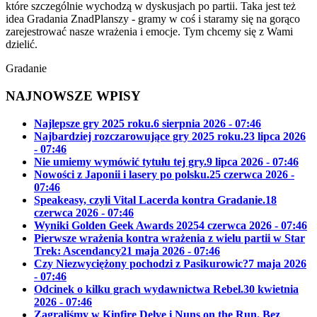
które szczególnie wychodzą w dyskusjach po partii. Taka jest też
idea Gradania ZnadPlanszy - gramy w coś i staramy się na gorąco
zarejestrować nasze wrażenia i emocje. Tym chcemy się z Wami
dzielić.
Gradanie
NAJNOWSZE WPISY
Najlepsze gry 2025 roku.
6 sierpnia 2026 - 07:46
Najbardziej rozczarowujące gry 2025 roku.
23 lipca 2026
- 07:46
Nie umiemy wymówić tytułu tej gry.
9 lipca 2026 - 07:46
Nowości z Japonii i lasery po polsku.
25 czerwca 2026 -
07:46
Speakeasy, czyli Vital Lacerda kontra Gradanie.
18
czerwca 2026 - 07:46
Wyniki Golden Geek Awards 2025
4 czerwca 2026 - 07:46
Pierwsze wrażenia kontra wrażenia z wielu partii w Star
Trek: Ascendancy
21 maja 2026 - 07:46
Czy Niezwyciężony pochodzi z Pasikurowic?
7 maja 2026
- 07:46
Odcinek o kilku grach wydawnictwa Rebel.
30 kwietnia
2026 - 07:46
Zagraliśmy w Kinfire Delve i Nuns on the Run. Bez