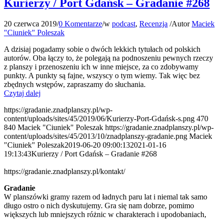
Kurierzy / Port Gdańsk – Gradanie #268
20 czerwca 2019
/
0 Komentarze
/
w
podcast
,
Recenzja
/
Autor
Maciek
"Ciuniek" Poleszak
A dzisiaj pogadamy sobie o dwóch lekkich tytułach od polskich
autorów. Oba łączy to, że polegają na podnoszeniu pewnych rzeczy
z planszy i przenoszeniu ich w inne miejsce, za co zdobywamy
punkty. A punkty są fajne, wszyscy o tym wiemy. Tak więc bez
zbędnych wstępów, zapraszamy do słuchania.
Czytaj dalej
https://gradanie.znadplanszy.pl/wp-
content/uploads/sites/45/2019/06/Kurierzy-Port-Gdańsk-s.png
470
840
Maciek "Ciuniek" Poleszak
https://gradanie.znadplanszy.pl/wp-
content/uploads/sites/45/2013/10/znadplanszy-gradanie.png
Maciek
"Ciuniek" Poleszak
2019-06-20 09:00:13
2021-01-16
19:13:43
Kurierzy / Port Gdańsk – Gradanie #268
https://gradanie.znadplanszy.pl/kontakt/
Gradanie
W planszówki gramy razem od ładnych paru lat i niemal tak samo
długo ostro o nich dyskutujemy. Gra się nam dobrze, pomimo
większych lub mniejszych różnic w charakterach i upodobaniach,