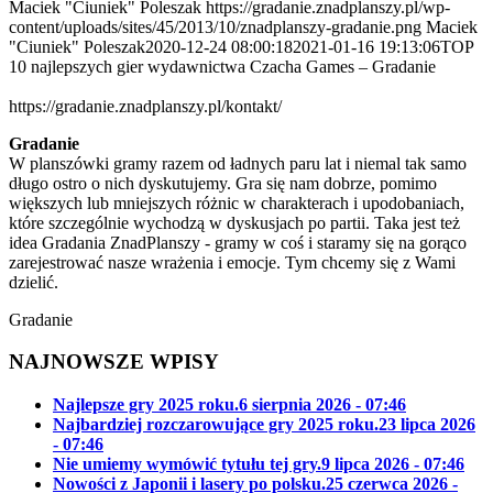
Maciek "Ciuniek" Poleszak
https://gradanie.znadplanszy.pl/wp-
content/uploads/sites/45/2013/10/znadplanszy-gradanie.png
Maciek
"Ciuniek" Poleszak
2020-12-24 08:00:18
2021-01-16 19:13:06
TOP
10 najlepszych gier wydawnictwa Czacha Games – Gradanie
https://gradanie.znadplanszy.pl/kontakt/
Gradanie
W planszówki gramy razem od ładnych paru lat i niemal tak samo
długo ostro o nich dyskutujemy. Gra się nam dobrze, pomimo
większych lub mniejszych różnic w charakterach i upodobaniach,
które szczególnie wychodzą w dyskusjach po partii. Taka jest też
idea Gradania ZnadPlanszy - gramy w coś i staramy się na gorąco
zarejestrować nasze wrażenia i emocje. Tym chcemy się z Wami
dzielić.
Gradanie
NAJNOWSZE WPISY
Najlepsze gry 2025 roku.
6 sierpnia 2026 - 07:46
Najbardziej rozczarowujące gry 2025 roku.
23 lipca 2026
- 07:46
Nie umiemy wymówić tytułu tej gry.
9 lipca 2026 - 07:46
Nowości z Japonii i lasery po polsku.
25 czerwca 2026 -