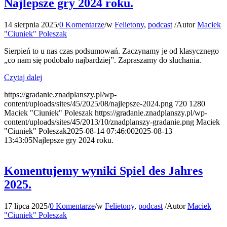
Najlepsze gry 2024 roku.
14 sierpnia 2025
/
0 Komentarze
/
w
Felietony
,
podcast
/
Autor
Maciek
"Ciuniek" Poleszak
Sierpień to u nas czas podsumowań. Zaczynamy je od klasycznego
„co nam się podobało najbardziej”. Zapraszamy do słuchania.
Czytaj dalej
https://gradanie.znadplanszy.pl/wp-
content/uploads/sites/45/2025/08/najlepsze-2024.png
720
1280
Maciek "Ciuniek" Poleszak
https://gradanie.znadplanszy.pl/wp-
content/uploads/sites/45/2013/10/znadplanszy-gradanie.png
Maciek
"Ciuniek" Poleszak
2025-08-14 07:46:00
2025-08-13
13:43:05
Najlepsze gry 2024 roku.
Komentujemy wyniki Spiel des Jahres
2025.
17 lipca 2025
/
0 Komentarze
/
w
Felietony
,
podcast
/
Autor
Maciek
"Ciuniek" Poleszak