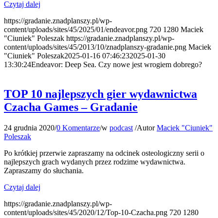
Czytaj dalej
https://gradanie.znadplanszy.pl/wp-
content/uploads/sites/45/2025/01/endeavor.png
720
1280
Maciek
"Ciuniek" Poleszak
https://gradanie.znadplanszy.pl/wp-
content/uploads/sites/45/2013/10/znadplanszy-gradanie.png
Maciek
"Ciuniek" Poleszak
2025-01-16 07:46:23
2025-01-30
13:30:24
Endeavor: Deep Sea. Czy nowe jest wrogiem dobrego?
TOP 10 najlepszych gier wydawnictwa
Czacha Games – Gradanie
24 grudnia 2020
/
0 Komentarze
/
w
podcast
/
Autor
Maciek "Ciuniek"
Poleszak
Po krótkiej przerwie zapraszamy na odcinek osteologiczny serii o
najlepszych grach wydanych przez rodzime wydawnictwa.
Zapraszamy do słuchania.
Czytaj dalej
https://gradanie.znadplanszy.pl/wp-
content/uploads/sites/45/2020/12/Top-10-Czacha.png
720
1280