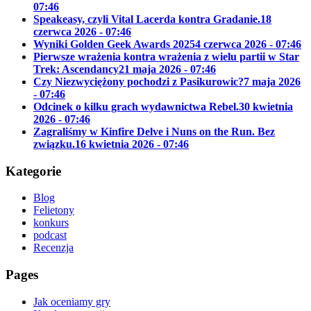
07:46
Speakeasy, czyli Vital Lacerda kontra Gradanie.
18
czerwca 2026 - 07:46
Wyniki Golden Geek Awards 2025
4 czerwca 2026 - 07:46
Pierwsze wrażenia kontra wrażenia z wielu partii w Star
Trek: Ascendancy
21 maja 2026 - 07:46
Czy Niezwyciężony pochodzi z Pasikurowic?
7 maja 2026
- 07:46
Odcinek o kilku grach wydawnictwa Rebel.
30 kwietnia
2026 - 07:46
Zagraliśmy w Kinfire Delve i Nuns on the Run. Bez
związku.
16 kwietnia 2026 - 07:46
Kategorie
Blog
Felietony
konkurs
podcast
Recenzja
Pages
Jak oceniamy gry