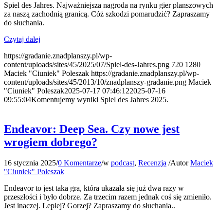
Spiel des Jahres. Najważniejsza nagroda na rynku gier planszowych
za naszą zachodnią granicą. Cóż szkodzi pomarudzić? Zapraszamy
do słuchania.
Czytaj dalej
https://gradanie.znadplanszy.pl/wp-
content/uploads/sites/45/2025/07/Spiel-des-Jahres.png
720
1280
Maciek "Ciuniek" Poleszak
https://gradanie.znadplanszy.pl/wp-
content/uploads/sites/45/2013/10/znadplanszy-gradanie.png
Maciek
"Ciuniek" Poleszak
2025-07-17 07:46:12
2025-07-16
09:55:04
Komentujemy wyniki Spiel des Jahres 2025.
Endeavor: Deep Sea. Czy nowe jest
wrogiem dobrego?
16 stycznia 2025
/
0 Komentarze
/
w
podcast
,
Recenzja
/
Autor
Maciek
"Ciuniek" Poleszak
Endeavor to jest taka gra, która ukazała się już dwa razy w
przeszłości i było dobrze. Za trzecim razem jednak coś się zmieniło.
Jest inaczej. Lepiej? Gorzej? Zapraszamy do słuchania..