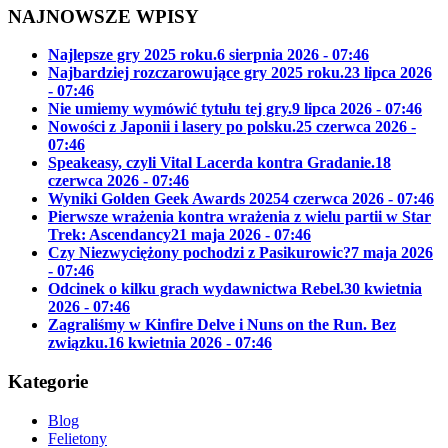
NAJNOWSZE WPISY
Najlepsze gry 2025 roku.
6 sierpnia 2026 - 07:46
Najbardziej rozczarowujące gry 2025 roku.
23 lipca 2026
- 07:46
Nie umiemy wymówić tytułu tej gry.
9 lipca 2026 - 07:46
Nowości z Japonii i lasery po polsku.
25 czerwca 2026 -
07:46
Speakeasy, czyli Vital Lacerda kontra Gradanie.
18
czerwca 2026 - 07:46
Wyniki Golden Geek Awards 2025
4 czerwca 2026 - 07:46
Pierwsze wrażenia kontra wrażenia z wielu partii w Star
Trek: Ascendancy
21 maja 2026 - 07:46
Czy Niezwyciężony pochodzi z Pasikurowic?
7 maja 2026
- 07:46
Odcinek o kilku grach wydawnictwa Rebel.
30 kwietnia
2026 - 07:46
Zagraliśmy w Kinfire Delve i Nuns on the Run. Bez
związku.
16 kwietnia 2026 - 07:46
Kategorie
Blog
Felietony