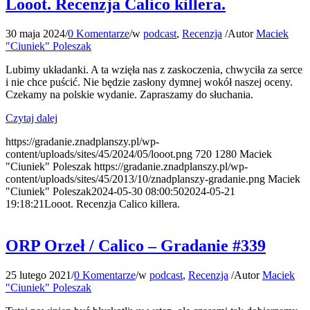
Looot. Recenzja Calico killera.
30 maja 2024
/
0 Komentarze
/
w
podcast
,
Recenzja
/
Autor
Maciek
"Ciuniek" Poleszak
Lubimy układanki. A ta wzięła nas z zaskoczenia, chwyciła za serce
i nie chce puścić. Nie będzie zasłony dymnej wokół naszej oceny.
Czekamy na polskie wydanie. Zapraszamy do słuchania.
Czytaj dalej
https://gradanie.znadplanszy.pl/wp-
content/uploads/sites/45/2024/05/looot.png
720
1280
Maciek
"Ciuniek" Poleszak
https://gradanie.znadplanszy.pl/wp-
content/uploads/sites/45/2013/10/znadplanszy-gradanie.png
Maciek
"Ciuniek" Poleszak
2024-05-30 08:00:50
2024-05-21
19:18:21
Looot. Recenzja Calico killera.
ORP Orzeł / Calico – Gradanie #339
25 lutego 2021
/
0 Komentarze
/
w
podcast
,
Recenzja
/
Autor
Maciek
"Ciuniek" Poleszak