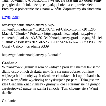
Tutaj powinien być błyskotliwy wstęp, ale czasami tak dobierzemy
parę gier do odcinka, że ręce opadają i nie ma co powiedzieć.
Prosimy o połączenie się z nami w bólu. Zapraszamy do słuchania.
Czytaj dalej
https://gradanie.znadplanszy.pl/wp-
content/uploads/sites/45/2021/02/Orzel-Calico-1.png
720
1280
Maciek "Ciuniek" Poleszak
https://gradanie.znadplanszy.pl/wp-
content/uploads/sites/45/2013/10/znadplanszy-gradanie.png
Maciek
"Ciuniek" Poleszak
2021-02-25 08:00:24
2021-02-25 22:33:03
ORP
Orzeł / Calico – Gradanie #339
https://gradanie.znadplanszy.pl/kontakt/
Gradanie
W planszówki gramy razem od ładnych paru lat i niemal tak samo
długo ostro o nich dyskutujemy. Gra się nam dobrze, pomimo
większych lub mniejszych różnic w charakterach i upodobaniach,
które szczególnie wychodzą w dyskusjach po partii. Taka jest też
idea Gradania ZnadPlanszy - gramy w coś i staramy się na gorąco
zarejestrować nasze wrażenia i emocje. Tym chcemy się z Wami
dzielić.
Gradanie