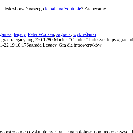
zasubskrybować naszego
kanału na Youtubie
? Zachęcamy.
 games
,
legacy
,
Peter Wocken
,
sagrada
,
wykreślanki
sagrada-legacy.png
720
1280
Maciek "Ciuniek" Poleszak
https://grada
1-22 19:18:17
Sagrada Legacy. Gra dla introwertyków.
go ostro o nich dyskutujemy. Gra się nam dobrze, pomimo większych l