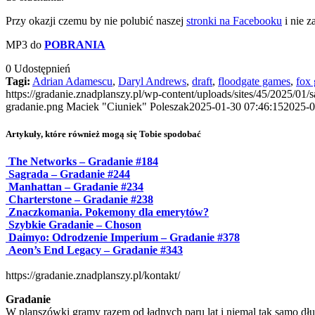
Przy okazji czemu by nie polubić naszej
stronki na Facebooku
i nie 
MP3 do
POBRANIA
0
Udostępnień
Tagi:
Adrian Adamescu
,
Daryl Andrews
,
draft
,
floodgate games
,
fox
https://gradanie.znadplanszy.pl/wp-content/uploads/sites/45/2025/01/
gradanie.png
Maciek "Ciuniek" Poleszak
2025-01-30 07:46:15
2025-0
Artykuły, które również mogą się Tobie spodobać
The Networks – Gradanie #184
Sagrada – Gradanie #244
Manhattan – Gradanie #234
Charterstone – Gradanie #238
Znaczkomania. Pokemony dla emerytów?
Szybkie Gradanie – Choson
Daimyo: Odrodzenie Imperium – Gradanie #378
Aeon’s End Legacy – Gradanie #343
https://gradanie.znadplanszy.pl/kontakt/
Gradanie
W planszówki gramy razem od ładnych paru lat i niemal tak samo dłu