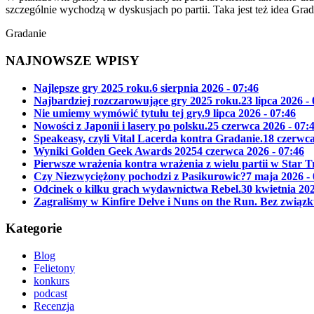
szczególnie wychodzą w dyskusjach po partii. Taka jest też idea Gra
Gradanie
NAJNOWSZE WPISY
Najlepsze gry 2025 roku.
6 sierpnia 2026 - 07:46
Najbardziej rozczarowujące gry 2025 roku.
23 lipca 2026 -
Nie umiemy wymówić tytułu tej gry.
9 lipca 2026 - 07:46
Nowości z Japonii i lasery po polsku.
25 czerwca 2026 - 07:
Speakeasy, czyli Vital Lacerda kontra Gradanie.
18 czerwca
Wyniki Golden Geek Awards 2025
4 czerwca 2026 - 07:46
Pierwsze wrażenia kontra wrażenia z wielu partii w Star 
Czy Niezwyciężony pochodzi z Pasikurowic?
7 maja 2026 -
Odcinek o kilku grach wydawnictwa Rebel.
30 kwietnia 202
Zagraliśmy w Kinfire Delve i Nuns on the Run. Bez związk
Kategorie
Blog
Felietony
konkurs
podcast
Recenzja