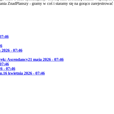
dania ZnadPlanszy - gramy w coś i staramy się na gorąco zarejestrować
 07:46
46
 2026 - 07:46
Trek: Ascendancy
21 maja 2026 - 07:46
 07:46
6 - 07:46
u.
16 kwietnia 2026 - 07:46