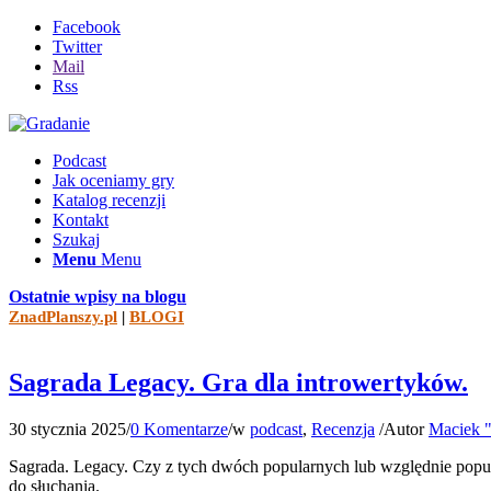
Facebook
Twitter
Mail
Rss
Podcast
Jak oceniamy gry
Katalog recenzji
Kontakt
Szukaj
Menu
Menu
Ostatnie wpisy na blogu
ZnadPlanszy.pl
|
BLOGI
Sagrada Legacy. Gra dla introwertyków.
30 stycznia 2025
/
0 Komentarze
/
w
podcast
,
Recenzja
/
Autor
Maciek "
Sagrada. Legacy. Czy z tych dwóch popularnych lub względnie popu
do słuchania.