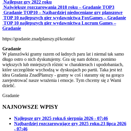
Najlepsze gry 2022 roku
Największe rozczarowania 2018 roku – Gradanie TOP3
Gradanie TOP10 – Najbardziej niedoceniane gry planszowe
TOP 10 najlepszych gier wydawnictwa FoxGames – Gradanie
TOP 10 najlepszych gier wydawnictwa Lucrum Games –
Gradanie
https://gradanie.znadplanszy.pl/kontakt/
Gradanie
W planszówki gramy razem od ładnych paru lat i niemal tak samo
długo ostro o nich dyskutujemy. Gra się nam dobrze, pomimo
większych lub mniejszych różnic w charakterach i upodobaniach,
które szczególnie wychodzą w dyskusjach po partii. Taka jest też
idea Gradania ZnadPlanszy - gramy w coś i staramy się na gorąco
zarejestrować nasze wrażenia i emocje. Tym chcemy się z Wami
dzielić.
Gradanie
NAJNOWSZE WPISY
Najlepsze gry 2025 roku.
6 sierpnia 2026 - 07:46
Najbardziej rozczarowujące gry 2025 roku.
23 lipca 2026
- 07:46