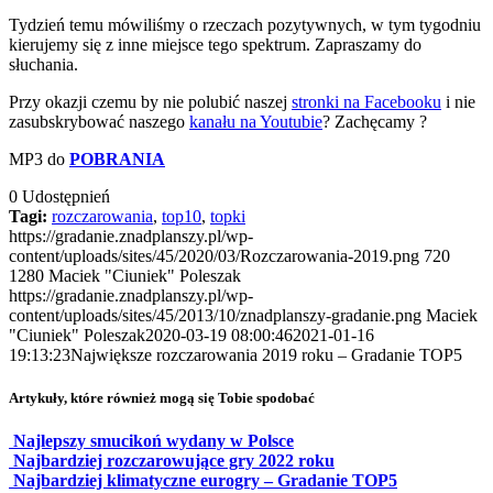
Tydzień temu mówiliśmy o rzeczach pozytywnych, w tym tygodniu
kierujemy się z inne miejsce tego spektrum. Zapraszamy do
słuchania.
Przy okazji czemu by nie polubić naszej
stronki na Facebooku
i nie
zasubskrybować naszego
kanału na Youtubie
? Zachęcamy ?
MP3 do
POBRANIA
0
Udostępnień
Tagi:
rozczarowania
,
top10
,
topki
https://gradanie.znadplanszy.pl/wp-
content/uploads/sites/45/2020/03/Rozczarowania-2019.png
720
1280
Maciek "Ciuniek" Poleszak
https://gradanie.znadplanszy.pl/wp-
content/uploads/sites/45/2013/10/znadplanszy-gradanie.png
Maciek
"Ciuniek" Poleszak
2020-03-19 08:00:46
2021-01-16
19:13:23
Największe rozczarowania 2019 roku – Gradanie TOP5
Artykuły, które również mogą się Tobie spodobać
Najlepszy smucikoń wydany w Polsce
Najbardziej rozczarowujące gry 2022 roku
Najbardziej klimatyczne eurogry – Gradanie TOP5