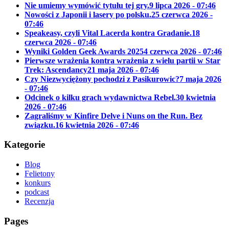
Nie umiemy wymówić tytułu tej gry.
9 lipca 2026 - 07:46
Nowości z Japonii i lasery po polsku.
25 czerwca 2026 -
07:46
Speakeasy, czyli Vital Lacerda kontra Gradanie.
18
czerwca 2026 - 07:46
Wyniki Golden Geek Awards 2025
4 czerwca 2026 - 07:46
Pierwsze wrażenia kontra wrażenia z wielu partii w Star
Trek: Ascendancy
21 maja 2026 - 07:46
Czy Niezwyciężony pochodzi z Pasikurowic?
7 maja 2026
- 07:46
Odcinek o kilku grach wydawnictwa Rebel.
30 kwietnia
2026 - 07:46
Zagraliśmy w Kinfire Delve i Nuns on the Run. Bez
związku.
16 kwietnia 2026 - 07:46
Kategorie
Blog
Felietony
konkurs
podcast
Recenzja
Pages