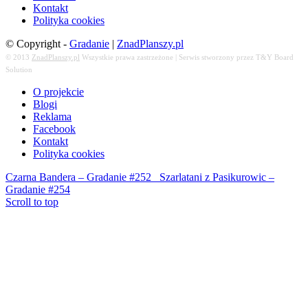
Kontakt
Polityka cookies
© Copyright -
Gradanie
|
ZnadPlanszy.pl
© 2013
ZnadPlanszy.pl
Wszystkie prawa zastrzeżone | Serwis stworzony przez T&Y Board
Solution
O projekcie
Blogi
Reklama
Facebook
Kontakt
Polityka cookies
Czarna Bandera – Gradanie #252
Szarlatani z Pasikurowic –
Gradanie #254
Scroll to top