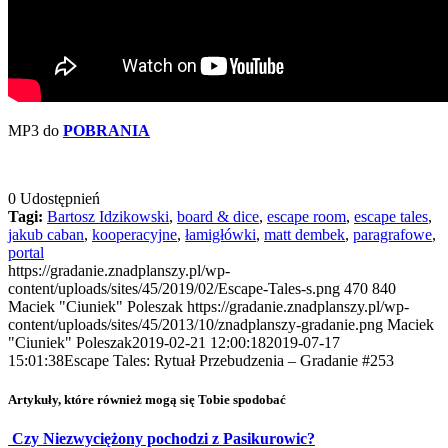
MP3 do
POBRANIA
0
Udostępnień
Tagi:
Bartosz Idzikowski
,
board & dice
,
escape room
,
escape tales
,
jakub caban
,
kooperacyjne
,
łamigłówki
,
matt dembek
,
paragrafowe
,
portal
https://gradanie.znadplanszy.pl/wp-
content/uploads/sites/45/2019/02/Escape-Tales-s.png
470
840
Maciek "Ciuniek" Poleszak
https://gradanie.znadplanszy.pl/wp-
content/uploads/sites/45/2013/10/znadplanszy-gradanie.png
Maciek
"Ciuniek" Poleszak
2019-02-21 12:00:18
2019-07-17
15:01:38
Escape Tales: Rytuał Przebudzenia – Gradanie #253
Artykuły, które również mogą się Tobie spodobać
Czy Niezwyciężony pochodzi z Pasikurowic?