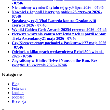
- 07:46
Nie umiemy wymówić tytułu tej gry.
9 lipca 2026 - 07:46
Nowości z Japonii i lasery po polsku.
25 czerwca 2026 -
07:46
Speakeasy, czyli Vital Lacerda kontra Gradanie.
18
czerwca 2026 - 07:46
Wyniki Golden Geek Awards 2025
4 czerwca 2026 - 07:46
Pierwsze wrażenia kontra wrażenia z wielu partii w Star
Trek: Ascendancy
21 maja 2026 - 07:46
Czy Niezwyciężony pochodzi z Pasikurowic?
7 maja 2026
- 07:46
Odcinek o kilku grach wydawnictwa Rebel.
30 kwietnia
2026 - 07:46
Zagraliśmy w Kinfire Delve i Nuns on the Run. Bez
związku.
16 kwietnia 2026 - 07:46
Kategorie
Blog
Felietony
konkurs
podcast
Recenzja