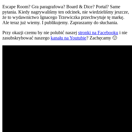
Escape Room? Gra paragrafowa? Board & Dice? Portal? Same
pytania. Kiedy nagrywaliśmy ten odcinek, nie wiedzieliśmy jeszcze,
że to wydawnictwo Ignacego Trzewiczka przechwytuje tę markę.
Ale teraz już wiemy. I publikujemy. Zapraszamy do słuchania.
Przy okazji czemu by nie polubić naszej
stronki na Facebooku
i nie
zasubskrybować naszego
kanału na Youtubie
? Zachęcamy 🙂