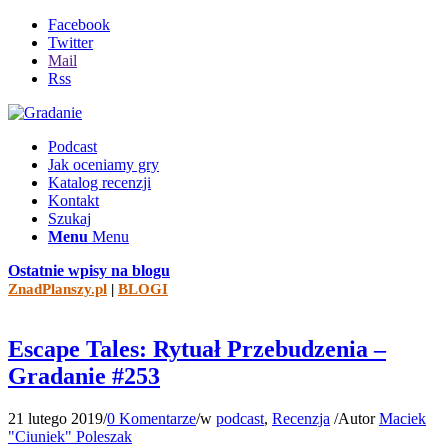
Facebook
Twitter
Mail
Rss
Podcast
Jak oceniamy gry
Katalog recenzji
Kontakt
Szukaj
Menu
Menu
Ostatnie wpisy na blogu
ZnadPlanszy.pl
|
BLOGI
Escape Tales: Rytuał Przebudzenia –
Gradanie #253
21 lutego 2019
/
0 Komentarze
/
w
podcast
,
Recenzja
/
Autor
Maciek
"Ciuniek" Poleszak