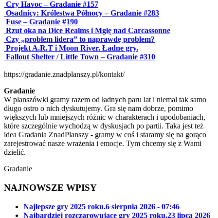
Cry Havoc – Gradanie #157
Osadnicy: Królestwa Północy – Gradanie #283
Fuse – Gradanie #190
Rzut oka na Dice Realms i Mgłę nad Carcassonne
Czy „problem lidera” to naprawdę problem?
Projekt A.R.T i Moon River. Ładne gry.
Fallout Shelter / Little Town – Gradanie #310
https://gradanie.znadplanszy.pl/kontakt/
Gradanie
W planszówki gramy razem od ładnych paru lat i niemal tak samo
długo ostro o nich dyskutujemy. Gra się nam dobrze, pomimo
większych lub mniejszych różnic w charakterach i upodobaniach,
które szczególnie wychodzą w dyskusjach po partii. Taka jest też
idea Gradania ZnadPlanszy - gramy w coś i staramy się na gorąco
zarejestrować nasze wrażenia i emocje. Tym chcemy się z Wami
dzielić.
Gradanie
NAJNOWSZE WPISY
Najlepsze gry 2025 roku.
6 sierpnia 2026 - 07:46
Najbardziej rozczarowujące gry 2025 roku.
23 lipca 2026