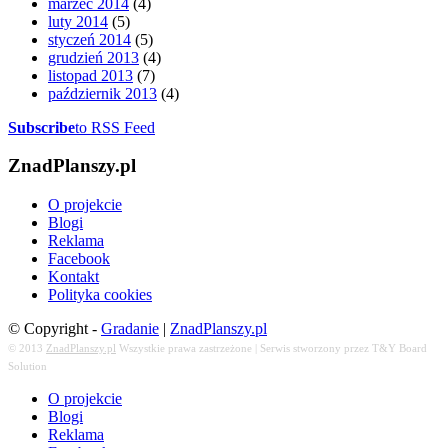
marzec 2014
(4)
luty 2014
(5)
styczeń 2014
(5)
grudzień 2013
(4)
listopad 2013
(7)
październik 2013
(4)
Subscribe
to RSS Feed
ZnadPlanszy.pl
O projekcie
Blogi
Reklama
Facebook
Kontakt
Polityka cookies
© Copyright -
Gradanie
|
ZnadPlanszy.pl
© 2013
ZnadPlanszy.pl
Wszystkie prawa zastrzeżone | Serwis stworzony przez T&Y Board
Solution
O projekcie
Blogi
Reklama