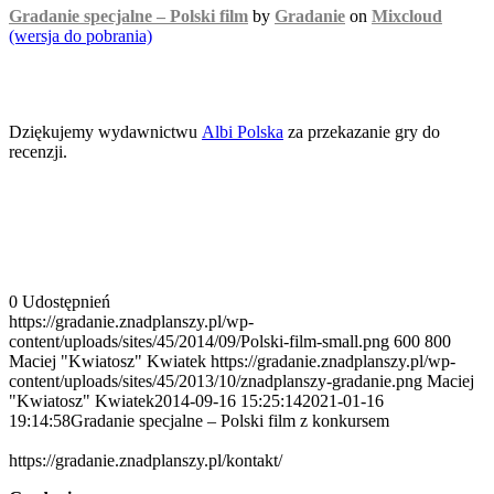
Gradanie specjalne – Polski film
by
Gradanie
on
Mixcloud
(wersja do pobrania)
Dziękujemy wydawnictwu
Albi Polska
za przekazanie gry do
recenzji.
0
Udostępnień
https://gradanie.znadplanszy.pl/wp-
content/uploads/sites/45/2014/09/Polski-film-small.png
600
800
Maciej "Kwiatosz" Kwiatek
https://gradanie.znadplanszy.pl/wp-
content/uploads/sites/45/2013/10/znadplanszy-gradanie.png
Maciej
"Kwiatosz" Kwiatek
2014-09-16 15:25:14
2021-01-16
19:14:58
Gradanie specjalne – Polski film z konkursem
https://gradanie.znadplanszy.pl/kontakt/