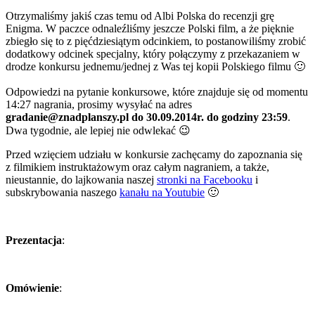
Otrzymaliśmy jakiś czas temu od Albi Polska do recenzji grę
Enigma. W paczce odnaleźliśmy jeszcze Polski film, a że pięknie
zbiegło się to z pięćdziesiątym odcinkiem, to postanowiliśmy zrobić
dodatkowy odcinek specjalny, który połączymy z przekazaniem w
drodze konkursu jednemu/jednej z Was tej kopii Polskiego filmu 🙂
Odpowiedzi na pytanie konkursowe, które znajduje się od momentu
14:27 nagrania, prosimy wysyłać na adres
gradanie@znadplanszy.pl do 30.09.2014r. do godziny 23:59
.
Dwa tygodnie, ale lepiej nie odwlekać 😉
Przed wzięciem udziału w konkursie zachęcamy do zapoznania się
z filmikiem instruktażowym oraz całym nagraniem, a także,
nieustannie, do lajkowania naszej
stronki na Facebooku
i
subskrybowania naszego
kanału na Youtubie
🙂
Prezentacja
:
Omówienie
: