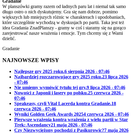
Gradanie
W planszówki gramy razem od ładnych paru lat i niemal tak samo
długo ostro o nich dyskutujemy. Gra się nam dobrze, pomimo
większych lub mniejszych różnic w charakterach i upodobaniach,
które szczególnie wychodzą w dyskusjach po partii. Taka jest też
idea Gradania ZnadPlanszy - gramy w coś i staramy się na gorąco
zarejestrować nasze wrażenia i emocje. Tym chcemy się z Wami
dzielić.
Gradanie
NAJNOWSZE WPISY
Najlepsze gry 2025 roku.
6 sierpnia 2026 - 07:46
Najbardziej rozczarowujące gry 2025 roku.
23 lipca 2026
- 07:46
Nie umiemy wymówić tytułu tej gry.
9 lipca 2026 - 07:46
Nowości z Japonii i lasery po polsku.
25 czerwca 2026 -
07:46
Speakeasy, czyli Vital Lacerda kontra Gradanie.
18
czerwca 2026 - 07:46
Wyniki Golden Geek Awards 2025
4 czerwca 2026 - 07:46
Pierwsze wrażenia kontra wrażenia z wielu partii w Star
Trek: Ascendancy
21 maja 2026 - 07:46
Czy Niezwyciężony pochodzi z Pasikurowic?
7 maja 2026