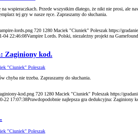
na wspieraczkach. Przede wszystkim dlatego, że nikt nie prosi, ale na
plarz tej gry w nasze ręce. Zapraszamy do słuchania.
vampire-lords.png
720
1280
Maciek "Ciuniek" Poleszak
https://gradan
1-04 22:46:08
Vampire Lords. Polski, niezależny projekt na Gamefound
: Zaginiony kod.
ek "Ciuniek" Poleszak
ów chyba nie trzeba. Zapraszamy do słuchania.
/zaginiony-kod.png
720
1280
Maciek "Ciuniek" Poleszak
https://grada
0-22 17:07:38
Prawdopodobnie najlepsza gra dedukcyjna: Zaginiony k
…
ek "Ciuniek" Poleszak