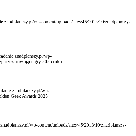
nie.znadplanszy.pl/wp-content/uploads/sites/45/2013/10/znadplanszy-
gradanie.znadplanszy.pl/wp-
ej rozczarowujące gry 2025 roku.
radanie.znadplanszy.pl/wp-
olden Geek Awards 2025
e.znadplanszy.pl/wp-content/uploads/sites/45/2013/10/znadplanszy-