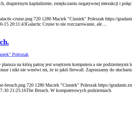
 drapieżnym kapitalizmie, zmiękczaniu negatywnej interakcji i połąc
alactic-cruise.png
720
1280
Maciek "Ciuniek" Poleszak
https://gradan
0-15 20:11:43
Galactic Cruise to nie rozczarowanie, ale…
ch.
niek" Poleszak
e plansza na którą patrzę jest wnętrzem komputera a nie podziemnymi lo
aur i nikt nie wmówi mi, że to jakiś firewall. Zapraszamy do słuchani
the-breach.png
720
1280
Maciek "Ciuniek" Poleszak
https://gradanie.
7-30 21:25:16
The Breach. W komputerowych podziemiach.