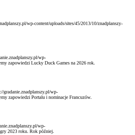
.znadplanszy.pl/wp-content/uploads/sites/45/2013/10/znadplanszy-
danie.znadplanszy.pl/wp-
my zapowiedzi Lucky Duck Games na 2026 rok.
s://gradanie.znadplanszy.pl/wp-
my zapowiedzi Portalu i nominacje Francuzów.
danie.znadplanszy.pl/wp-
 gry 2023 roku. Rok później.