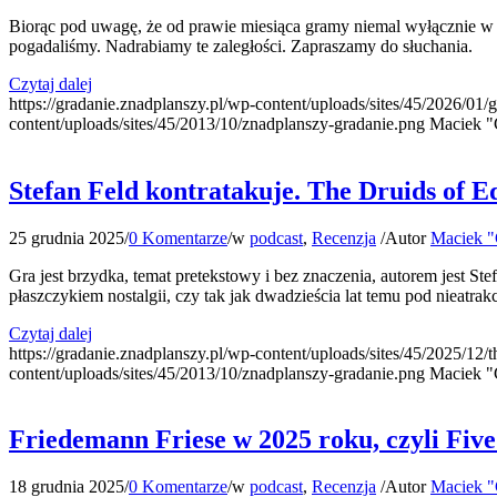
Biorąc pod uwagę, że od prawie miesiąca gramy niemal wyłącznie w 
pogadaliśmy. Nadrabiamy te zaległości. Zapraszamy do słuchania.
Czytaj dalej
https://gradanie.znadplanszy.pl/wp-content/uploads/sites/45/2026/01/g
content/uploads/sites/45/2013/10/znadplanszy-gradanie.png
Maciek "
Stefan Feld kontratakuje. The Druids of E
25 grudnia 2025
/
0 Komentarze
/
w
podcast
,
Recenzja
/
Autor
Maciek "
Gra jest brzydka, temat pretekstowy i bez znaczenia, autorem jest 
płaszczykiem nostalgii, czy tak jak dwadzieścia lat temu pod nieatr
Czytaj dalej
https://gradanie.znadplanszy.pl/wp-content/uploads/sites/45/2025/12/
content/uploads/sites/45/2013/10/znadplanszy-gradanie.png
Maciek "
Friedemann Friese w 2025 roku, czyli Five 
18 grudnia 2025
/
0 Komentarze
/
w
podcast
,
Recenzja
/
Autor
Maciek "