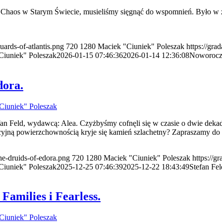
Chaos w Starym Świecie, musieliśmy sięgnąć do wspomnień. Było w zesz
uards-of-atlantis.png
720
1280
Maciek "Ciuniek" Poleszak
https://gra
Ciuniek" Poleszak
2026-01-15 07:46:36
2026-01-14 12:36:08
Noworoczn
dora.
Ciuniek" Poleszak
Stefan Feld, wydawcą: Alea. Czyżbyśmy cofnęli się w czasie o dwie de
akcyjną powierzchownością kryje się kamień szlachetny? Zapraszamy do 
the-druids-of-edora.png
720
1280
Maciek "Ciuniek" Poleszak
https://g
Ciuniek" Poleszak
2025-12-25 07:46:39
2025-12-22 18:43:49
Stefan Fel
Families i Fearless.
Ciuniek" Poleszak