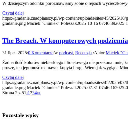
W dzisiejszym odcinku porozmawiamy sobie o rejsach wycieczkowych,
Czytaj dalej
https://gradanie.znadplanszy.pl/wp-content/uploads/sites/45/2025/10/g
gradanie.png
Maciek "Ciuniek" Poleszak
2025-10-16 07:46:39
2025-1
The Breach. W komputerowych podziemia
31 lipca 2025
/
0 Komentarze
/
w
podcast
,
Recenzja
/
Autor
Maciek "Ciu
Żadna ilość kolorów niebieskiego i fioletowego nie przekona mnie, ż
proszę, ten jegomość ma nawet kopyta i rogi. Wiem jak wygląda Minot
Czytaj dalej
https://gradanie.znadplanszy.pl/wp-content/uploads/sites/45/2025/07/
gradanie.png
Maciek "Ciuniek" Poleszak
2025-07-31 07:46:16
2025-0
Strona 2 z 51
‹
1
2
3
4
›
»
Pozostałe wpisy