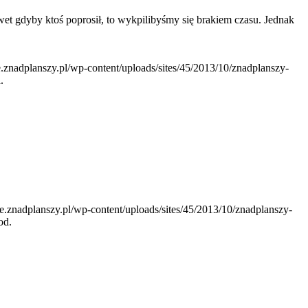
wet gdyby ktoś poprosił, to wykpilibyśmy się brakiem czasu. Jednak
ie.znadplanszy.pl/wp-content/uploads/sites/45/2013/10/znadplanszy-
.
nie.znadplanszy.pl/wp-content/uploads/sites/45/2013/10/znadplanszy-
od.