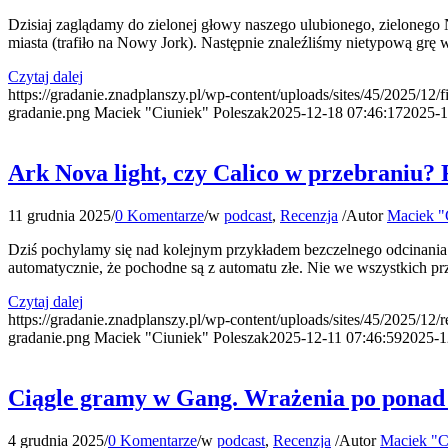
Dzisiaj zaglądamy do zielonej głowy naszego ulubionego, zielonego
miasta (trafiło na Nowy Jork). Następnie znaleźliśmy nietypową grę
Czytaj dalej
https://gradanie.znadplanszy.pl/wp-content/uploads/sites/45/2025/12/f
gradanie.png
Maciek "Ciuniek" Poleszak
2025-12-18 07:46:17
2025-1
Ark Nova light, czy Calico w przebraniu?
11 grudnia 2025
/
0 Komentarze
/
w
podcast
,
Recenzja
/
Autor
Maciek "
Dziś pochylamy się nad kolejnym przykładem bezczelnego odcinania 
automatycznie, że pochodne są z automatu złe. Nie we wszystkich p
Czytaj dalej
https://gradanie.znadplanszy.pl/wp-content/uploads/sites/45/2025/12/
gradanie.png
Maciek "Ciuniek" Poleszak
2025-12-11 07:46:59
2025-1
Ciągle gramy w Gang. Wrażenia po ponad 
4 grudnia 2025
/
0 Komentarze
/
w
podcast
,
Recenzja
/
Autor
Maciek "C