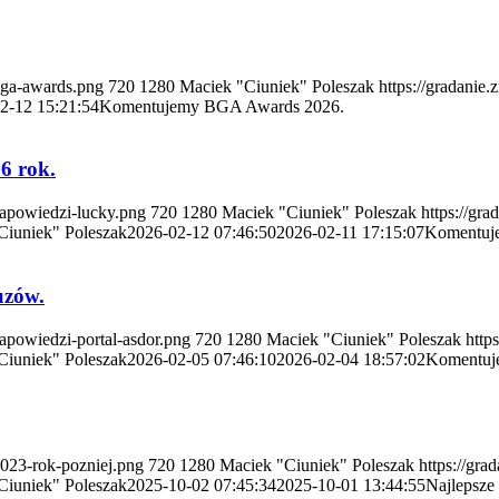
/bga-awards.png
720
1280
Maciek "Ciuniek" Poleszak
https://gradanie
2-12 15:21:54
Komentujemy BGA Awards 2026.
6 rok.
/zapowiedzi-lucky.png
720
1280
Maciek "Ciuniek" Poleszak
https://gra
Ciuniek" Poleszak
2026-02-12 07:46:50
2026-02-11 17:15:07
Komentuje
uzów.
zapowiedzi-portal-asdor.png
720
1280
Maciek "Ciuniek" Poleszak
http
Ciuniek" Poleszak
2026-02-05 07:46:10
2026-02-04 18:57:02
Komentuje
2023-rok-pozniej.png
720
1280
Maciek "Ciuniek" Poleszak
https://gra
Ciuniek" Poleszak
2025-10-02 07:45:34
2025-10-01 13:44:55
Najlepsze