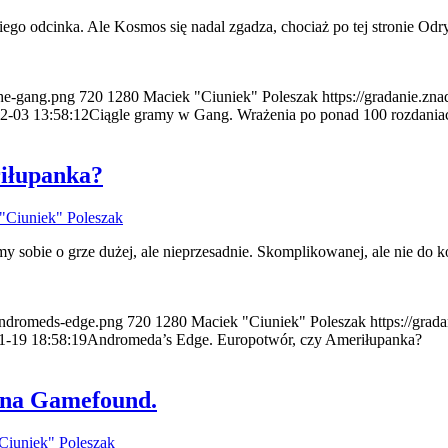
ego odcinka. Ale Kosmos się nadal zgadza, chociaż po tej stronie Odr
the-gang.png
720
1280
Maciek "Ciuniek" Poleszak
https://gradanie.zn
2-03 13:58:12
Ciągle gramy w Gang. Wrażenia po ponad 100 rozdania
iłupanka?
"Ciuniek" Poleszak
obie o grze dużej, ale nieprzesadnie. Skomplikowanej, ale nie do ko
/andromeds-edge.png
720
1280
Maciek "Ciuniek" Poleszak
https://grad
1-19 18:58:19
Andromeda’s Edge. Europotwór, czy Ameriłupanka?
t na Gamefound.
Ciuniek" Poleszak