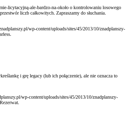
mie-licytacyjną-ale-bardzo-na-około o kontrolowaniu losowego
 przestwór liczb całkowitych. Zapraszamy do słuchania.
.znadplanszy.pl/wp-content/uploads/sites/45/2013/10/znadplanszy-
rless.
ankę i grę legacy (lub ich połączenie), ale nie oznacza to
adplanszy.pl/wp-content/uploads/sites/45/2013/10/znadplanszy-
 Rezerwat.