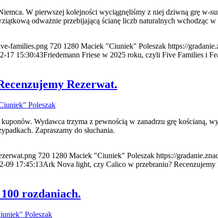
 Niemca. W pierwszej kolejności wyciągnęliśmy z niej dziwną grę w-su
 wziątkową odważnie przebijającą ścianę liczb naturalnych wchodząc w
ive-families.png
720
1280
Maciek "Ciuniek" Poleszak
https://gradanie
2-17 15:30:43
Friedemann Friese w 2025 roku, czyli Five Families i Fea
 Recenzujemy Rezerwat.
Ciuniek" Poleszak
kuponów. Wydawca trzyma z pewnością w zanadrzu grę kościaną, wykreśl
rzypadkach. Zapraszamy do słuchania.
rezerwat.png
720
1280
Maciek "Ciuniek" Poleszak
https://gradanie.zn
2-09 17:45:13
Ark Nova light, czy Calico w przebraniu? Recenzujemy
100 rozdaniach.
iuniek" Poleszak