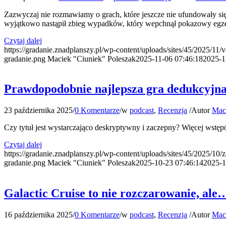
Zazwyczaj nie rozmawiamy o grach, które jeszcze nie ufundowały się 
wyjątkowo nastąpił zbieg wypadków, który wepchnął pokazowy egzem
Czytaj dalej
https://gradanie.znadplanszy.pl/wp-content/uploads/sites/45/2025/11/
gradanie.png
Maciek "Ciuniek" Poleszak
2025-11-06 07:46:18
2025-1
Prawdopodobnie najlepsza gra dedukcyjna
23 października 2025
/
0 Komentarze
/
w
podcast
,
Recenzja
/
Autor
Maci
Czy tytuł jest wystarczająco deskryptywny i zaczepny? Więcej wstęp
Czytaj dalej
https://gradanie.znadplanszy.pl/wp-content/uploads/sites/45/2025/10
gradanie.png
Maciek "Ciuniek" Poleszak
2025-10-23 07:46:14
2025-1
Galactic Cruise to nie rozczarowanie, ale
16 października 2025
/
0 Komentarze
/
w
podcast
,
Recenzja
/
Autor
Maci