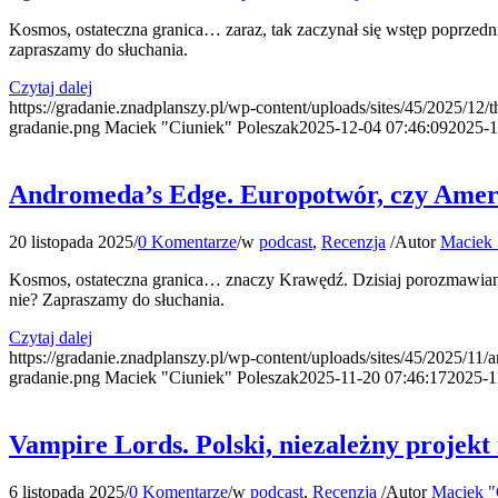
Kosmos, ostateczna granica… zaraz, tak zaczynał się wstęp poprzedni
zapraszamy do słuchania.
Czytaj dalej
https://gradanie.znadplanszy.pl/wp-content/uploads/sites/45/2025/12/
gradanie.png
Maciek "Ciuniek" Poleszak
2025-12-04 07:46:09
2025-1
Andromeda’s Edge. Europotwór, czy Amer
20 listopada 2025
/
0 Komentarze
/
w
podcast
,
Recenzja
/
Autor
Maciek 
Kosmos, ostateczna granica… znaczy Krawędź. Dzisiaj porozmawiamy s
nie? Zapraszamy do słuchania.
Czytaj dalej
https://gradanie.znadplanszy.pl/wp-content/uploads/sites/45/2025/11
gradanie.png
Maciek "Ciuniek" Poleszak
2025-11-20 07:46:17
2025-1
Vampire Lords. Polski, niezależny projek
6 listopada 2025
/
0 Komentarze
/
w
podcast
,
Recenzja
/
Autor
Maciek "