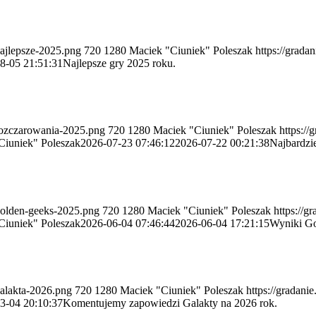
najlepsze-2025.png
720
1280
Maciek "Ciuniek" Poleszak
https://grada
8-05 21:51:31
Najlepsze gry 2025 roku.
/rozczarowania-2025.png
720
1280
Maciek "Ciuniek" Poleszak
https://
Ciuniek" Poleszak
2026-07-23 07:46:12
2026-07-22 00:21:38
Najbardzi
/golden-geeks-2025.png
720
1280
Maciek "Ciuniek" Poleszak
https://g
Ciuniek" Poleszak
2026-06-04 07:46:44
2026-06-04 17:21:15
Wyniki G
galakta-2026.png
720
1280
Maciek "Ciuniek" Poleszak
https://gradani
3-04 20:10:37
Komentujemy zapowiedzi Galakty na 2026 rok.