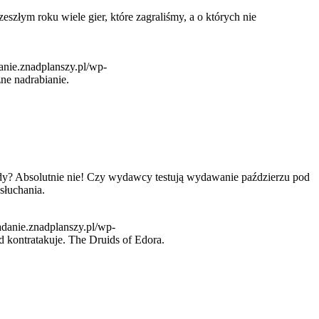
łym roku wiele gier, które zagraliśmy, a o których nie
danie.znadplanszy.pl/wp-
e nadrabianie.
kady? Absolutnie nie! Czy wydawcy testują wydawanie paździerzu pod
słuchania.
radanie.znadplanszy.pl/wp-
d kontratakuje. The Druids of Edora.