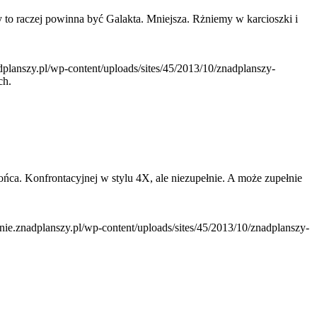
y to raczej powinna być Galakta. Mniejsza. Rżniemy w karcioszki i
adplanszy.pl/wp-content/uploads/sites/45/2013/10/znadplanszy-
ch.
ńca. Konfrontacyjnej w stylu 4X, ale niezupełnie. A może zupełnie
anie.znadplanszy.pl/wp-content/uploads/sites/45/2013/10/znadplanszy-