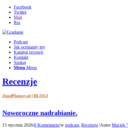
Facebook
Twitter
Mail
Rss
Podcast
Jak oceniamy gry
Katalog recenzji
Kontakt
Szukaj
Menu
Menu
Recenzje
ZnadPlanszy.pl
|
BLOGI
Noworoczne nadrabianie.
15 stycznia 2026
/
0 Komentarze
/
w
podcast
,
Recenzja
/
Autor
Maciek "